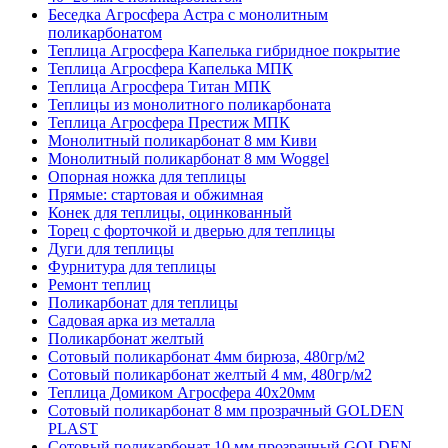
Беседка Агросфера Астра с монолитным
поликарбонатом
Теплица Агросфера Капелька гибридное покрытие
Теплица Агросфера Капелька МПК
Теплица Агросфера Титан МПК
Теплицы из монолитного поликарбоната
Теплица Агросфера Престиж МПК
Монолитный поликарбонат 8 мм Киви
Монолитный поликарбонат 8 мм Woggel
Опорная ножка для теплицы
Прямые: стартовая и обжимная
Конек для теплицы, оцинкованный
Торец с форточкой и дверью для теплицы
Дуги для теплицы
Фурнитура для теплицы
Ремонт теплиц
Поликарбонат для теплицы
Садовая арка из металла
Поликарбонат желтый
Сотовый поликарбонат 4мм бирюза, 480гр/м2
Сотовый поликарбонат желтый 4 мм, 480гр/м2
Теплица Домиком Агросфера 40x20мм
Сотовый поликарбонат 8 мм прозрачный GOLDEN
PLAST
Сотовый поликарбонат 10 мм прозрачный GOLDEN