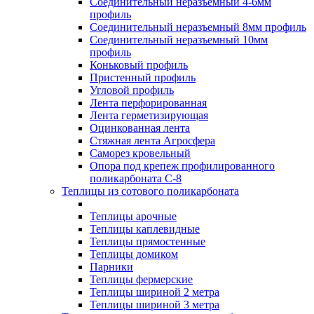
Соединительный неразъемный 4-6мм
профиль
Соединительный неразъемный 8мм профиль
Соединительный неразъемный 10мм
профиль
Коньковый профиль
Пристенный профиль
Угловой профиль
Лента перфорированная
Лента герметизирующая
Оцинкованная лента
Стяжная лента Агросфера
Саморез кровельный
Опора под крепеж профилированного
поликарбоната С-8
Теплицы из сотового поликарбоната
Теплицы арочные
Теплицы каплевидные
Теплицы прямостенные
Теплицы домиком
Парники
Теплицы фермерские
Теплицы шириной 2 метра
Теплицы шириной 3 метра