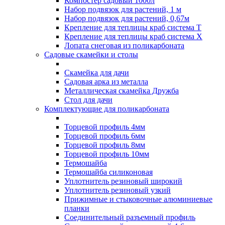
Компостер садовый 1000л
Набор подвязок для растений, 1 м
Набор подвязок для растений, 0,67м
Крепление для теплицы краб система Т
Крепление для теплицы краб система Х
Лопата снеговая из поликарбоната
Садовые скамейки и столы
Скамейка для дачи
Садовая арка из металла
Металлическая скамейка Дружба
Стол для дачи
Комплектующие для поликарбоната
Торцевой профиль 4мм
Торцевой профиль 6мм
Торцевой профиль 8мм
Торцевой профиль 10мм
Термошайба
Термошайба силиконовая
Уплотнитель резиновый широкий
Уплотнитель резиновый узкий
Прижимные и стыковочные алюминиевые
планки
Соединительный разъемный профиль