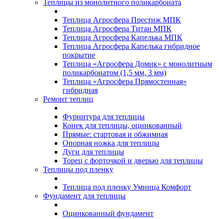
Теплицы из монолитного поликарбоната
Теплица Агросфера Престиж МПК
Теплица Агросфера Титан МПК
Теплица Агросфера Капелька МПК
Теплица Агросфера Капелька гибридное
покрытие
Теплица «Агросфера Домик» с монолитным
поликарбонатом (1,5 мм, 3 мм)
Теплица «Агросфера Прямостенная»
гибридная
Ремонт теплиц
Фурнитура для теплицы
Конек для теплицы, оцинкованный
Прямые: стартовая и обжимная
Опорная ножка для теплицы
Дуги для теплицы
Торец с форточкой и дверью для теплицы
Теплицы под пленку
Теплица под пленку Умница Комфорт
Фундамент для теплицы
Оцинкованный фундамент