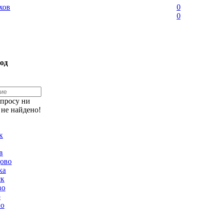
хов
0
0
од
апросу ни
 не найдено!
к
в
ово
ка
ск
во
о
но