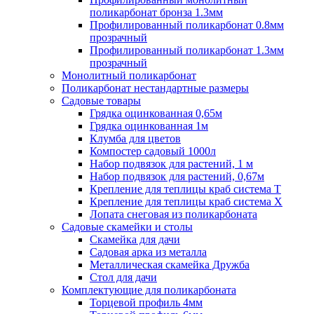
поликарбонат бронза 1.3мм
Профилированный поликарбонат 0.8мм
прозрачный
Профилированный поликарбонат 1.3мм
прозрачный
Монолитный поликарбонат
Поликарбонат нестандартные размеры
Садовые товары
Грядка оцинкованная 0,65м
Грядка оцинкованная 1м
Клумба для цветов
Компостер садовый 1000л
Набор подвязок для растений, 1 м
Набор подвязок для растений, 0,67м
Крепление для теплицы краб система Т
Крепление для теплицы краб система Х
Лопата снеговая из поликарбоната
Садовые скамейки и столы
Скамейка для дачи
Садовая арка из металла
Металлическая скамейка Дружба
Стол для дачи
Комплектующие для поликарбоната
Торцевой профиль 4мм