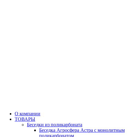
О компании
ТОВАРЫ
Беседки из поликарбоната
Беседка Агросфера Астра с монолитным
поликарбонатом