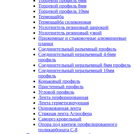
Торцевой профиль 6мм
Торцевой профиль 8мм
Торцевой профиль 10мм
Термошайба
Термошайба силиконовая
Уплотнитель резиновый широкий
Уплотнитель резиновый узкий
Прижимные и стыковочные алюминиевые
планки
Соединительный разъемный профиль
Соединительный неразъемный 4-6мм
профиль
Соединительный неразъемный 8мм профиль
Соединительный неразъемный 10мм
профиль
Коньковый профиль
Пристенный профиль
Угловой профиль
Лента перфорированная
Лента герметизирующая
Оцинкованная лента
Стяжная лента Агросфера
Саморез кровельный
Опора под крепеж профилированного
поликарбоната С-8