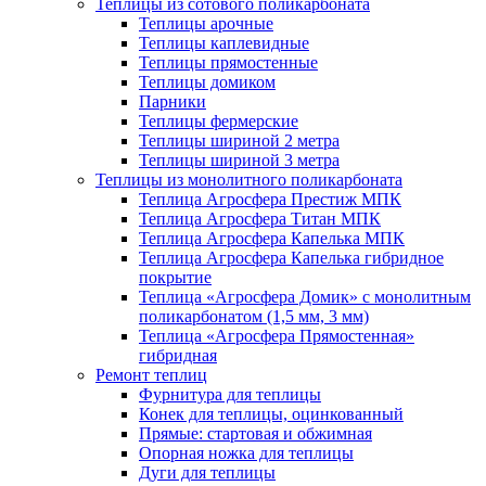
Теплицы из сотового поликарбоната
Теплицы арочные
Теплицы каплевидные
Теплицы прямостенные
Теплицы домиком
Парники
Теплицы фермерские
Теплицы шириной 2 метра
Теплицы шириной 3 метра
Теплицы из монолитного поликарбоната
Теплица Агросфера Престиж МПК
Теплица Агросфера Титан МПК
Теплица Агросфера Капелька МПК
Теплица Агросфера Капелька гибридное
покрытие
Теплица «Агросфера Домик» с монолитным
поликарбонатом (1,5 мм, 3 мм)
Теплица «Агросфера Прямостенная»
гибридная
Ремонт теплиц
Фурнитура для теплицы
Конек для теплицы, оцинкованный
Прямые: стартовая и обжимная
Опорная ножка для теплицы
Дуги для теплицы