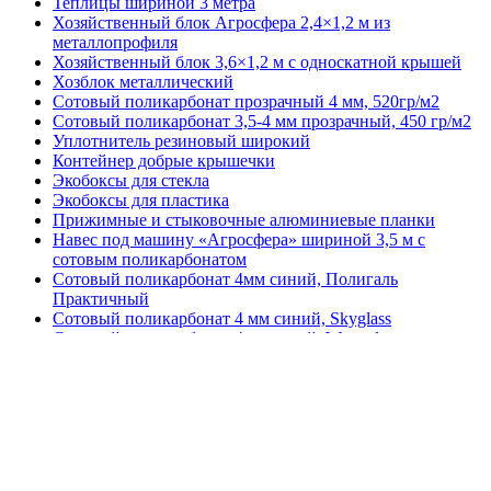
Теплицы шириной 3 метра
Хозяйственный блок Агросфера 2,4×1,2 м из
металлопрофиля
Хозяйственный блок 3,6×1,2 м с односкатной крышей
Хозблок металлический
Сотовый поликарбонат прозрачный 4 мм, 520гр/м2
Сотовый поликарбонат 3,5-4 мм прозрачный, 450 гр/м2
Уплотнитель резиновый широкий
Контейнер добрые крышечки
Экобоксы для стекла
Экобоксы для пластика
Прижимные и стыковочные алюминиевые планки
Навес под машину «Агросфера» шириной 3,5 м с
сотовым поликарбонатом
Сотовый поликарбонат 4мм синий, Полигаль
Практичный
Сотовый поликарбонат 4 мм синий, Skyglass
Сотовый поликарбонат 4мм синий, Woggel
ПЭТ 0.5мм листовой
Лист ПЭТ 0.7мм
Лист ПЭТ 1мм
Лист ПЭТ 1.5мм
Лист ПЭТ 2мм
Лист ПЭТ 3мм
ПЭТ 0.3мм листовой