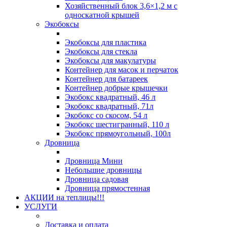
Хозяйственный блок 3,6×1,2 м с
односкатной крышей
Экобоксы
Экобоксы для пластика
Экобоксы для стекла
Экобоксы для макулатуры
Контейнер для масок и перчаток
Контейнер для батареек
Контейнер добрые крышечки
Экобокс квадратный, 46 л
Экобокс квадратный, 71л
Экобокс со скосом, 54 л
Экобокс шестигранный, 110 л
Экобокс прямоугольный, 100л
Дровница
Дровница Мини
Небольшие дровницы
Дровница садовая
Дровница прямостенная
АКЦИИ на теплицы!!!
УСЛУГИ
Доставка и оплата