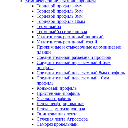
Комплектующие для поликарбоната
Торцевой профиль 4мм
Торцевой профиль 6мм
Торцевой профиль 8мм
Торцевой профиль 10мм
Термошайба
Термошайба силиконовая
Уплотнитель резиновый широкий
Уплотнитель резиновый узкий
Прижимные и стыковочные алюминиевые
планки
Соединительный разъемный профиль
Соединительный неразъемный 4-6мм
профиль
Соединительный неразъемный 8мм профиль
Соединительный неразъемный 10мм
профиль
Коньковый профиль
Пристенный профиль
Угловой профиль
Лента перфорированная
Лента герметизирующая
Оцинкованная лента
Стяжная лента Агросфера
Саморез кровельный