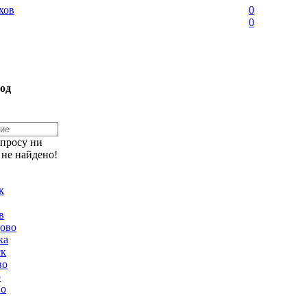
хов
0
0
од
апросу ни
 не найдено!
к
в
ово
ка
ск
во
о
но