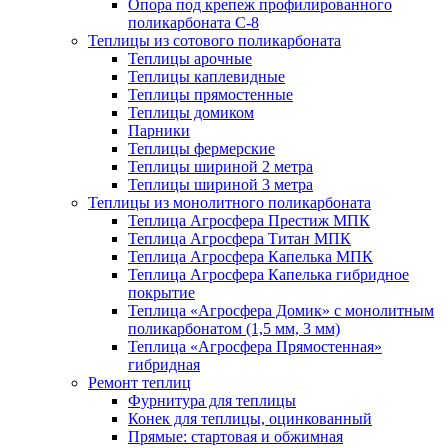
Опора под крепеж профилированного
поликарбоната С-8
Теплицы из сотового поликарбоната
Теплицы арочные
Теплицы каплевидные
Теплицы прямостенные
Теплицы домиком
Парники
Теплицы фермерские
Теплицы шириной 2 метра
Теплицы шириной 3 метра
Теплицы из монолитного поликарбоната
Теплица Агросфера Престиж МПК
Теплица Агросфера Титан МПК
Теплица Агросфера Капелька МПК
Теплица Агросфера Капелька гибридное
покрытие
Теплица «Агросфера Домик» с монолитным
поликарбонатом (1,5 мм, 3 мм)
Теплица «Агросфера Прямостенная»
гибридная
Ремонт теплиц
Фурнитура для теплицы
Конек для теплицы, оцинкованный
Прямые: стартовая и обжимная