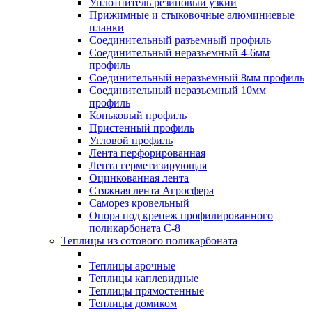
Уплотнитель резиновый узкий
Прижимные и стыковочные алюминиевые
планки
Соединительный разъемный профиль
Соединительный неразъемный 4-6мм
профиль
Соединительный неразъемный 8мм профиль
Соединительный неразъемный 10мм
профиль
Коньковый профиль
Пристенный профиль
Угловой профиль
Лента перфорированная
Лента герметизирующая
Оцинкованная лента
Стяжная лента Агросфера
Саморез кровельный
Опора под крепеж профилированного
поликарбоната С-8
Теплицы из сотового поликарбоната
Теплицы арочные
Теплицы каплевидные
Теплицы прямостенные
Теплицы домиком