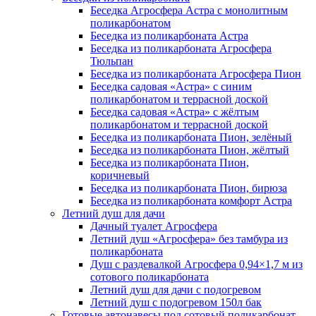
Беседка Агросфера Астра с монолитным
поликарбонатом
Беседка из поликарбоната Астра
Беседка из поликарбоната Агросфера
Тюльпан
Беседка из поликарбоната Агросфера Пион
Беседка садовая «Астра» с синим
поликарбонатом и террасной доской
Беседка садовая «Астра» с жёлтым
поликарбонатом и террасной доской
Беседка из поликарбоната Пион, зелёный
Беседка из поликарбоната Пион, жёлтый
Беседка из поликарбоната Пион,
коричневый
Беседка из поликарбоната Пион, бирюза
Беседка из поликарбоната комфорт Астра
Летний душ для дачи
Дачный туалет Агросфера
Летний душ «Агросфера» без тамбура из
поликарбоната
Душ с раздевалкой Агросфера 0,94×1,7 м из
сотового поликарбоната
Летний душ для дачи с подогревом
Летний душ с подогревом 150л бак
Готовые автонавесы под сотовый поликарбонат