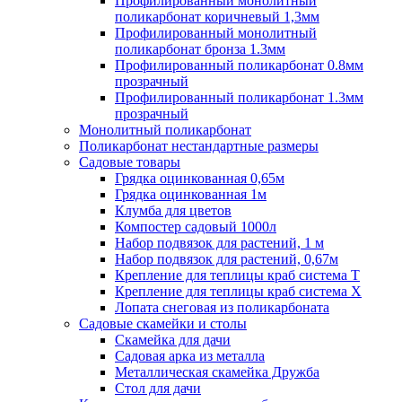
Профилированный монолитный
поликарбонат коричневый 1,3мм
Профилированный монолитный
поликарбонат бронза 1.3мм
Профилированный поликарбонат 0.8мм
прозрачный
Профилированный поликарбонат 1.3мм
прозрачный
Монолитный поликарбонат
Поликарбонат нестандартные размеры
Садовые товары
Грядка оцинкованная 0,65м
Грядка оцинкованная 1м
Клумба для цветов
Компостер садовый 1000л
Набор подвязок для растений, 1 м
Набор подвязок для растений, 0,67м
Крепление для теплицы краб система Т
Крепление для теплицы краб система Х
Лопата снеговая из поликарбоната
Садовые скамейки и столы
Скамейка для дачи
Садовая арка из металла
Металлическая скамейка Дружба
Стол для дачи