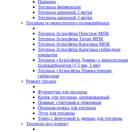
Парники
Теплицы фермерские
Теплицы шириной 2 метра
Теплицы шириной 3 метра
Теплицы из монолитного поликарбоната
Теплица Агросфера Престиж МПК
Теплица Агросфера Титан МПК
Теплица Агросфера Капелька МПК
Теплица Агросфера Капелька гибридное
покрытие
Теплица «Агросфера Домик» с монолитным
поликарбонатом (1,5 мм, 3 мм)
Теплица «Агросфера Прямостенная»
гибридная
Ремонт теплиц
Фурнитура для теплицы
Конек для теплицы, оцинкованный
Прямые: стартовая и обжимная
Опорная ножка для теплицы
Дуги для теплицы
Торец с форточкой и дверью для теплицы
Теплицы под пленку