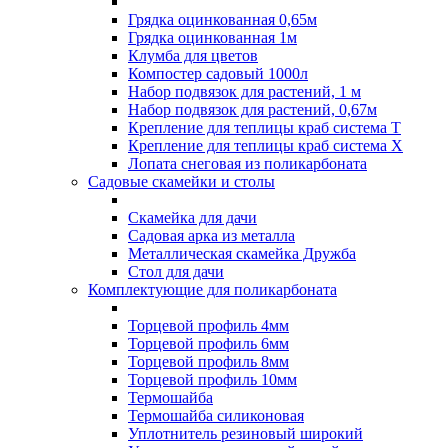
Грядка оцинкованная 0,65м
Грядка оцинкованная 1м
Клумба для цветов
Компостер садовый 1000л
Набор подвязок для растений, 1 м
Набор подвязок для растений, 0,67м
Крепление для теплицы краб система Т
Крепление для теплицы краб система Х
Лопата снеговая из поликарбоната
Садовые скамейки и столы
Скамейка для дачи
Садовая арка из металла
Металлическая скамейка Дружба
Стол для дачи
Комплектующие для поликарбоната
Торцевой профиль 4мм
Торцевой профиль 6мм
Торцевой профиль 8мм
Торцевой профиль 10мм
Термошайба
Термошайба силиконовая
Уплотнитель резиновый широкий