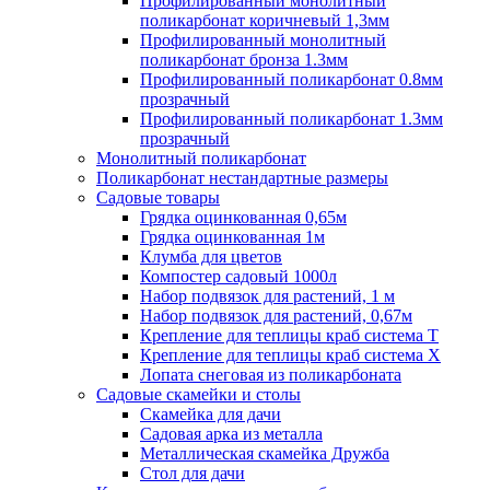
Профилированный монолитный
поликарбонат коричневый 1,3мм
Профилированный монолитный
поликарбонат бронза 1.3мм
Профилированный поликарбонат 0.8мм
прозрачный
Профилированный поликарбонат 1.3мм
прозрачный
Монолитный поликарбонат
Поликарбонат нестандартные размеры
Садовые товары
Грядка оцинкованная 0,65м
Грядка оцинкованная 1м
Клумба для цветов
Компостер садовый 1000л
Набор подвязок для растений, 1 м
Набор подвязок для растений, 0,67м
Крепление для теплицы краб система Т
Крепление для теплицы краб система Х
Лопата снеговая из поликарбоната
Садовые скамейки и столы
Скамейка для дачи
Садовая арка из металла
Металлическая скамейка Дружба
Стол для дачи