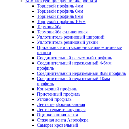
Комплектующие для поликарбоната
Торцевой профиль 4мм
Торцевой профиль 6мм
Торцевой профиль 8мм
Торцевой профиль 10мм
Термошайба
Термошайба силиконовая
Уплотнитель резиновый широкий
Уплотнитель резиновый узкий
Прижимные и стыковочные алюминиевые
планки
Соединительный разъемный профиль
Соединительный неразъемный 4-6мм
профиль
Соединительный неразъемный 8мм профиль
Соединительный неразъемный 10мм
профиль
Коньковый профиль
Пристенный профиль
Угловой профиль
Лента перфорированная
Лента герметизирующая
Оцинкованная лента
Стяжная лента Агросфера
Саморез кровельный