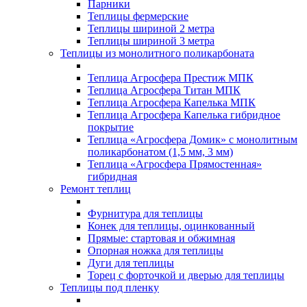
Парники
Теплицы фермерские
Теплицы шириной 2 метра
Теплицы шириной 3 метра
Теплицы из монолитного поликарбоната
Теплица Агросфера Престиж МПК
Теплица Агросфера Титан МПК
Теплица Агросфера Капелька МПК
Теплица Агросфера Капелька гибридное
покрытие
Теплица «Агросфера Домик» с монолитным
поликарбонатом (1,5 мм, 3 мм)
Теплица «Агросфера Прямостенная»
гибридная
Ремонт теплиц
Фурнитура для теплицы
Конек для теплицы, оцинкованный
Прямые: стартовая и обжимная
Опорная ножка для теплицы
Дуги для теплицы
Торец с форточкой и дверью для теплицы
Теплицы под пленку