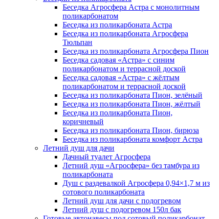
Беседка Агросфера Астра с монолитным
поликарбонатом
Беседка из поликарбоната Астра
Беседка из поликарбоната Агросфера
Тюльпан
Беседка из поликарбоната Агросфера Пион
Беседка садовая «Астра» с синим
поликарбонатом и террасной доской
Беседка садовая «Астра» с жёлтым
поликарбонатом и террасной доской
Беседка из поликарбоната Пион, зелёный
Беседка из поликарбоната Пион, жёлтый
Беседка из поликарбоната Пион,
коричневый
Беседка из поликарбоната Пион, бирюза
Беседка из поликарбоната комфорт Астра
Летний душ для дачи
Дачный туалет Агросфера
Летний душ «Агросфера» без тамбура из
поликарбоната
Душ с раздевалкой Агросфера 0,94×1,7 м из
сотового поликарбоната
Летний душ для дачи с подогревом
Летний душ с подогревом 150л бак
Готовые автонавесы под сотовый поликарбонат