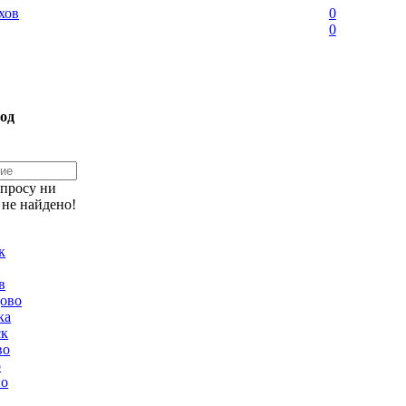
хов
0
0
од
апросу ни
 не найдено!
к
в
ово
ка
ск
во
о
но