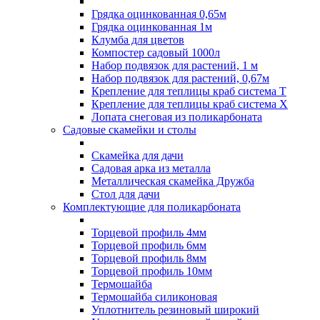
Грядка оцинкованная 0,65м
Грядка оцинкованная 1м
Клумба для цветов
Компостер садовый 1000л
Набор подвязок для растений, 1 м
Набор подвязок для растений, 0,67м
Крепление для теплицы краб система Т
Крепление для теплицы краб система Х
Лопата снеговая из поликарбоната
Садовые скамейки и столы
Скамейка для дачи
Садовая арка из металла
Металлическая скамейка Дружба
Стол для дачи
Комплектующие для поликарбоната
Торцевой профиль 4мм
Торцевой профиль 6мм
Торцевой профиль 8мм
Торцевой профиль 10мм
Термошайба
Термошайба силиконовая
Уплотнитель резиновый широкий