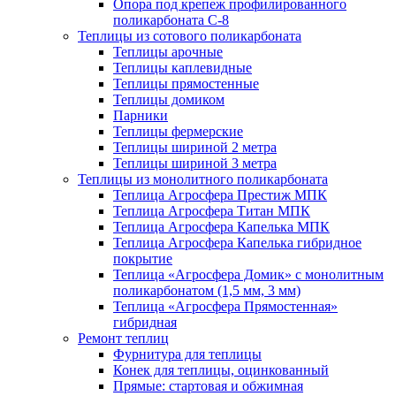
Опора под крепеж профилированного
поликарбоната С-8
Теплицы из сотового поликарбоната
Теплицы арочные
Теплицы каплевидные
Теплицы прямостенные
Теплицы домиком
Парники
Теплицы фермерские
Теплицы шириной 2 метра
Теплицы шириной 3 метра
Теплицы из монолитного поликарбоната
Теплица Агросфера Престиж МПК
Теплица Агросфера Титан МПК
Теплица Агросфера Капелька МПК
Теплица Агросфера Капелька гибридное
покрытие
Теплица «Агросфера Домик» с монолитным
поликарбонатом (1,5 мм, 3 мм)
Теплица «Агросфера Прямостенная»
гибридная
Ремонт теплиц
Фурнитура для теплицы
Конек для теплицы, оцинкованный
Прямые: стартовая и обжимная