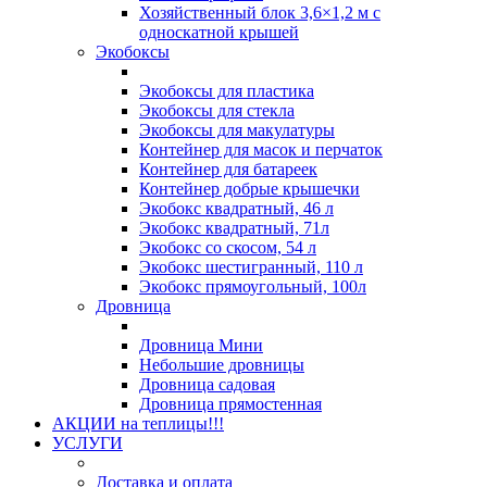
Хозяйственный блок 3,6×1,2 м с
односкатной крышей
Экобоксы
Экобоксы для пластика
Экобоксы для стекла
Экобоксы для макулатуры
Контейнер для масок и перчаток
Контейнер для батареек
Контейнер добрые крышечки
Экобокс квадратный, 46 л
Экобокс квадратный, 71л
Экобокс со скосом, 54 л
Экобокс шестигранный, 110 л
Экобокс прямоугольный, 100л
Дровница
Дровница Мини
Небольшие дровницы
Дровница садовая
Дровница прямостенная
АКЦИИ на теплицы!!!
УСЛУГИ
Доставка и оплата