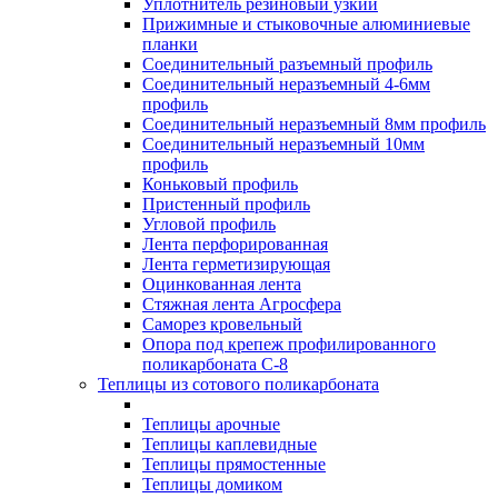
Уплотнитель резиновый узкий
Прижимные и стыковочные алюминиевые
планки
Соединительный разъемный профиль
Соединительный неразъемный 4-6мм
профиль
Соединительный неразъемный 8мм профиль
Соединительный неразъемный 10мм
профиль
Коньковый профиль
Пристенный профиль
Угловой профиль
Лента перфорированная
Лента герметизирующая
Оцинкованная лента
Стяжная лента Агросфера
Саморез кровельный
Опора под крепеж профилированного
поликарбоната С-8
Теплицы из сотового поликарбоната
Теплицы арочные
Теплицы каплевидные
Теплицы прямостенные
Теплицы домиком