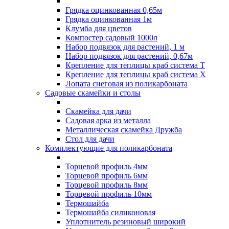
Грядка оцинкованная 0,65м
Грядка оцинкованная 1м
Клумба для цветов
Компостер садовый 1000л
Набор подвязок для растений, 1 м
Набор подвязок для растений, 0,67м
Крепление для теплицы краб система Т
Крепление для теплицы краб система Х
Лопата снеговая из поликарбоната
Садовые скамейки и столы
Скамейка для дачи
Садовая арка из металла
Металлическая скамейка Дружба
Стол для дачи
Комплектующие для поликарбоната
Торцевой профиль 4мм
Торцевой профиль 6мм
Торцевой профиль 8мм
Торцевой профиль 10мм
Термошайба
Термошайба силиконовая
Уплотнитель резиновый широкий