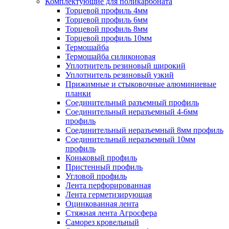
Комплектующие для поликарбоната
Торцевой профиль 4мм
Торцевой профиль 6мм
Торцевой профиль 8мм
Торцевой профиль 10мм
Термошайба
Термошайба силиконовая
Уплотнитель резиновый широкий
Уплотнитель резиновый узкий
Прижимные и стыковочные алюминиевые
планки
Соединительный разъемный профиль
Соединительный неразъемный 4-6мм
профиль
Соединительный неразъемный 8мм профиль
Соединительный неразъемный 10мм
профиль
Коньковый профиль
Пристенный профиль
Угловой профиль
Лента перфорированная
Лента герметизирующая
Оцинкованная лента
Стяжная лента Агросфера
Саморез кровельный