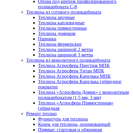
Опора под крепеж профилированного
поликарбоната С-8
Теплицы из сотового поликарбоната
Теплицы арочные
Теплицы каплевидные
Теплицы прямостенные
Теплицы домиком
Парники
Теплицы фермерские
Теплицы шириной 2 метра
Теплицы шириной 3 метра
Теплицы из монолитного поликарбоната
Теплица Агросфера Престиж МПК
Теплица Агросфера Титан МПК
Теплица Агросфера Капелька МПК
Теплица Агросфера Капелька гибридное
покрытие
Теплица «Агросфера Домик» с монолитным
поликарбонатом (1,5 мм, 3 мм)
Теплица «Агросфера Прямостенная»
гибридная
Ремонт теплиц
Фурнитура для теплицы
Конек для теплицы, оцинкованный
Прямые: стартовая и обжимная