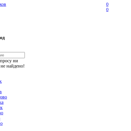
хов
0
0
од
апросу ни
 не найдено!
к
в
ово
ка
ск
во
о
но