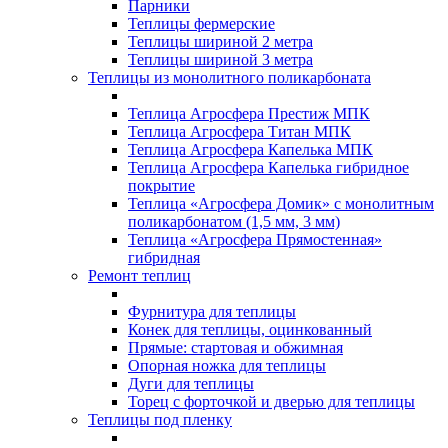
Парники
Теплицы фермерские
Теплицы шириной 2 метра
Теплицы шириной 3 метра
Теплицы из монолитного поликарбоната
Теплица Агросфера Престиж МПК
Теплица Агросфера Титан МПК
Теплица Агросфера Капелька МПК
Теплица Агросфера Капелька гибридное
покрытие
Теплица «Агросфера Домик» с монолитным
поликарбонатом (1,5 мм, 3 мм)
Теплица «Агросфера Прямостенная»
гибридная
Ремонт теплиц
Фурнитура для теплицы
Конек для теплицы, оцинкованный
Прямые: стартовая и обжимная
Опорная ножка для теплицы
Дуги для теплицы
Торец с форточкой и дверью для теплицы
Теплицы под пленку