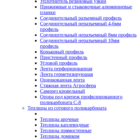
Уплотнитель резиновый узкий
Прижимные и стыковочные алюминиевые
планки
Соединительный разъемный профиль
Соединительный неразъемный 4-6мм
профиль
Соединительный неразъемный 8мм профиль
Соединительный неразъемный 10мм
профиль
Коньковый профиль
Пристенный профиль
Угловой профиль
Лента перфорированная
Лента герметизирующая
Оцинкованная лента
Стяжная лента Агросфера
Саморез кровельный
Опора под крепеж профилированного
поликарбоната С-8
Теплицы из сотового поликарбоната
Теплицы арочные
Теплицы каплевидные
Теплицы прямостенные
Теплицы домиком