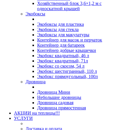
Хозяйственный блок 3,6×1,2 м с
односкатной крышей
Экобоксы
Экобоксы для пластика
Экобоксы для стекла
Экобоксы для макулатуры
Контейнер для масок и перчаток
Контейнер для батареек
Контейнер добрые крышечки
Экобокс квадратный, 46 л
Экобокс квадратный, 71л
Экобокс со скосом, 54 л
Экобокс шестигранный, 110 л
Экобокс прямоугольный, 100л
Дровница
Дровница Мини
Небольшие дровницы
Дровница садовая
Дровница прямостенная
АКЦИИ на теплицы!!!
УСЛУГИ
Доставка и оплата