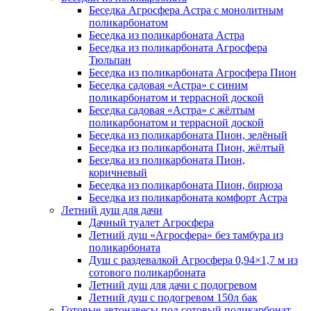
Беседка Агросфера Астра с монолитным
поликарбонатом
Беседка из поликарбоната Астра
Беседка из поликарбоната Агросфера
Тюльпан
Беседка из поликарбоната Агросфера Пион
Беседка садовая «Астра» с синим
поликарбонатом и террасной доской
Беседка садовая «Астра» с жёлтым
поликарбонатом и террасной доской
Беседка из поликарбоната Пион, зелёный
Беседка из поликарбоната Пион, жёлтый
Беседка из поликарбоната Пион,
коричневый
Беседка из поликарбоната Пион, бирюза
Беседка из поликарбоната комфорт Астра
Летний душ для дачи
Дачный туалет Агросфера
Летний душ «Агросфера» без тамбура из
поликарбоната
Душ с раздевалкой Агросфера 0,94×1,7 м из
сотового поликарбоната
Летний душ для дачи с подогревом
Летний душ с подогревом 150л бак
Готовые автонавесы под сотовый поликарбонат