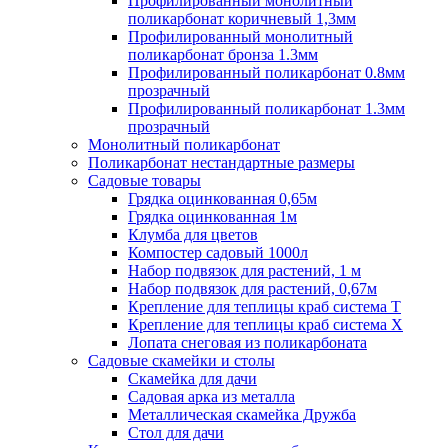
Профилированный монолитный
поликарбонат коричневый 1,3мм
Профилированный монолитный
поликарбонат бронза 1.3мм
Профилированный поликарбонат 0.8мм
прозрачный
Профилированный поликарбонат 1.3мм
прозрачный
Монолитный поликарбонат
Поликарбонат нестандартные размеры
Садовые товары
Грядка оцинкованная 0,65м
Грядка оцинкованная 1м
Клумба для цветов
Компостер садовый 1000л
Набор подвязок для растений, 1 м
Набор подвязок для растений, 0,67м
Крепление для теплицы краб система Т
Крепление для теплицы краб система Х
Лопата снеговая из поликарбоната
Садовые скамейки и столы
Скамейка для дачи
Садовая арка из металла
Металлическая скамейка Дружба
Стол для дачи