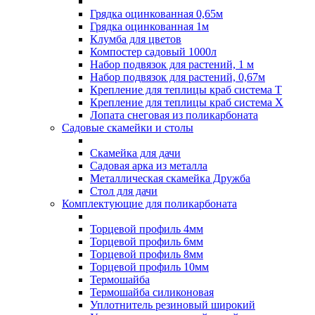
Грядка оцинкованная 0,65м
Грядка оцинкованная 1м
Клумба для цветов
Компостер садовый 1000л
Набор подвязок для растений, 1 м
Набор подвязок для растений, 0,67м
Крепление для теплицы краб система Т
Крепление для теплицы краб система Х
Лопата снеговая из поликарбоната
Садовые скамейки и столы
Скамейка для дачи
Садовая арка из металла
Металлическая скамейка Дружба
Стол для дачи
Комплектующие для поликарбоната
Торцевой профиль 4мм
Торцевой профиль 6мм
Торцевой профиль 8мм
Торцевой профиль 10мм
Термошайба
Термошайба силиконовая
Уплотнитель резиновый широкий