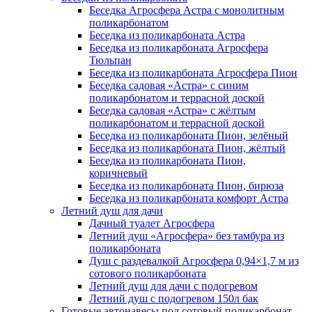
Беседка Агросфера Астра с монолитным
поликарбонатом
Беседка из поликарбоната Астра
Беседка из поликарбоната Агросфера
Тюльпан
Беседка из поликарбоната Агросфера Пион
Беседка садовая «Астра» с синим
поликарбонатом и террасной доской
Беседка садовая «Астра» с жёлтым
поликарбонатом и террасной доской
Беседка из поликарбоната Пион, зелёный
Беседка из поликарбоната Пион, жёлтый
Беседка из поликарбоната Пион,
коричневый
Беседка из поликарбоната Пион, бирюза
Беседка из поликарбоната комфорт Астра
Летний душ для дачи
Дачный туалет Агросфера
Летний душ «Агросфера» без тамбура из
поликарбоната
Душ с раздевалкой Агросфера 0,94×1,7 м из
сотового поликарбоната
Летний душ для дачи с подогревом
Летний душ с подогревом 150л бак
Готовые автонавесы под сотовый поликарбонат