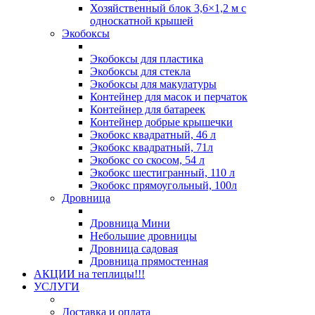
Хозяйственный блок 3,6×1,2 м с
односкатной крышей
Экобоксы
Экобоксы для пластика
Экобоксы для стекла
Экобоксы для макулатуры
Контейнер для масок и перчаток
Контейнер для батареек
Контейнер добрые крышечки
Экобокс квадратный, 46 л
Экобокс квадратный, 71л
Экобокс со скосом, 54 л
Экобокс шестигранный, 110 л
Экобокс прямоугольный, 100л
Дровница
Дровница Мини
Небольшие дровницы
Дровница садовая
Дровница прямостенная
АКЦИИ на теплицы!!!
УСЛУГИ
Доставка и оплата