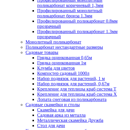
Профилированный монолитный
поликарбонат коричневый 1,3мм
Профилированный монолитный
поликарбонат бронза 1.3мм
Профилированный поликарбонат 0.8мм
прозрачный
Профилированный поликарбонат 1.3мм
прозрачный
Монолитный поликарбонат
Поликарбонат нестандартные размеры
Садовые товары
Грядка оцинкованная 0,65м
Грядка оцинкованная 1м
Клумба для цветов
Компостер садовый 1000л
Набор подвязок для растений, 1 м
Набор подвязок для растений, 0,67м
Крепление для теплицы краб система Т
Крепление для теплицы краб система Х
Лопата снеговая из поликарбоната
Садовые скамейки и столы
Скамейка для дачи
Садовая арка из металла
Металлическая скамейка Дружба
Стол для дачи