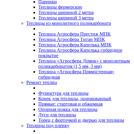
Парники
Теплицы фермерские
Теплицы шириной 2 метра
Теплицы шириной 3 метра
Теплицы из монолитного поликарбоната
Теплица Агросфера Престиж МПК
Теплица Агросфера Титан МПК
Теплица Агросфера Капелька МПК
Теплица Агросфера Капелька гибридное
покрытие
Теплица «Агросфера Домик» с монолитным
поликарбонатом (1,5 мм, 3 мм)
Теплица «Агросфера Прямостенная»
гибридная
Ремонт теплиц
Фурнитура для теплицы
Конек для теплицы, оцинкованный
Прямые: стартовая и обжимная
Опорная ножка для теплицы
Дуги для теплицы
Торец с форточкой и дверью для теплицы
Теплицы под пленку