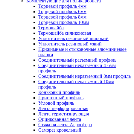
Комплектующие для поликарбоната
Торцевой профиль 4мм
Торцевой профиль 6мм
Торцевой профиль 8мм
Торцевой профиль 10мм
Термошайба
Термошайба силиконовая
Уплотнитель резиновый широкий
Уплотнитель резиновый узкий
Прижимные и стыковочные алюминиевые
планки
Соединительный разъемный профиль
Соединительный неразъемный 4-6мм
профиль
Соединительный неразъемный 8мм профиль
Соединительный неразъемный 10мм
профиль
Коньковый профиль
Пристенный профиль
Угловой профиль
Лента перфорированная
Лента герметизирующая
Оцинкованная лента
Стяжная лента Агросфера
Саморез кровельный