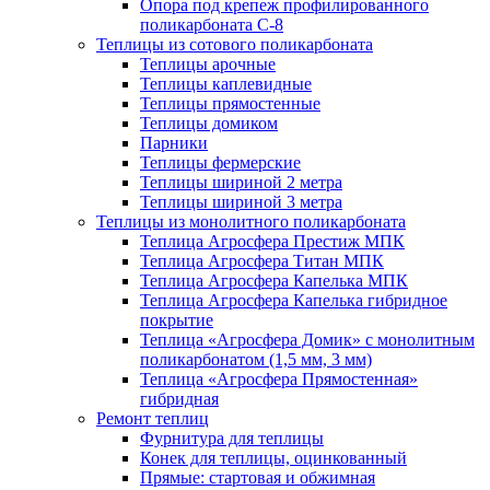
Опора под крепеж профилированного
поликарбоната С-8
Теплицы из сотового поликарбоната
Теплицы арочные
Теплицы каплевидные
Теплицы прямостенные
Теплицы домиком
Парники
Теплицы фермерские
Теплицы шириной 2 метра
Теплицы шириной 3 метра
Теплицы из монолитного поликарбоната
Теплица Агросфера Престиж МПК
Теплица Агросфера Титан МПК
Теплица Агросфера Капелька МПК
Теплица Агросфера Капелька гибридное
покрытие
Теплица «Агросфера Домик» с монолитным
поликарбонатом (1,5 мм, 3 мм)
Теплица «Агросфера Прямостенная»
гибридная
Ремонт теплиц
Фурнитура для теплицы
Конек для теплицы, оцинкованный
Прямые: стартовая и обжимная