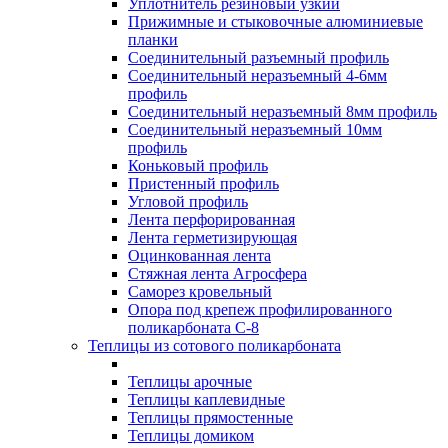
Уплотнитель резиновый узкий
Прижимные и стыковочные алюминиевые
планки
Соединительный разъемный профиль
Соединительный неразъемный 4-6мм
профиль
Соединительный неразъемный 8мм профиль
Соединительный неразъемный 10мм
профиль
Коньковый профиль
Пристенный профиль
Угловой профиль
Лента перфорированная
Лента герметизирующая
Оцинкованная лента
Стяжная лента Агросфера
Саморез кровельный
Опора под крепеж профилированного
поликарбоната С-8
Теплицы из сотового поликарбоната
Теплицы арочные
Теплицы каплевидные
Теплицы прямостенные
Теплицы домиком