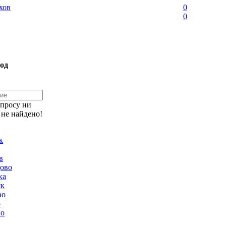
хов
0
0
од
апросу ни
 не найдено!
к
в
ово
ка
ск
во
о
но