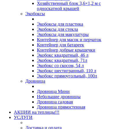
Хозяйственный блок 3,6×1,2 м с
односкатной крышей
Экобоксы
Экобоксы для пластика
Экобоксы для стекла
Экобоксы для макулатуры
Контейнер для масок и перчаток
Контейнер для батареек
Контейнер добрые крышечки
Экобокс квадратный, 46 л
Экобокс квадратный, 71л
Экобокс со скосом, 54 л
Экобокс шестигранный, 110 л
Экобокс прямоугольный, 100л
Дровница
Дровница Мини
Небольшие дровницы
Дровница садовая
Дровница прямостенная
АКЦИИ на теплицы!!!
УСЛУГИ
Доставка и оплата