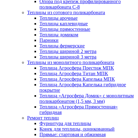
Опора под крепеж профилированного
поликарбоната С-8
Теплицы из сотового поликарбоната
Теплицы арочные
Теплицы каплевидные
Теплицы прямостенные
Теплицы домиком
Парники
Теплицы фермерские
Теплицы шириной 2 метра
Теплицы шириной 3 метра
Теплицы из монолитного поликарбоната
Теплица Агросфера Престиж МПК
Теплица Агросфера Титан МПК
Теплица Агросфера Капелька МПК
Теплица Агросфера Капелька гибридное
покрытие
Теплица «Агросфера Домик» с монолитным
поликарбонатом (1,5 мм, 3 мм)
Теплица «Агросфера Прямостенная»
гибридная
Ремонт теплиц
Фурнитура для теплицы
Конек для теплицы, оцинкованный
Прямые: стартовая и обжимная