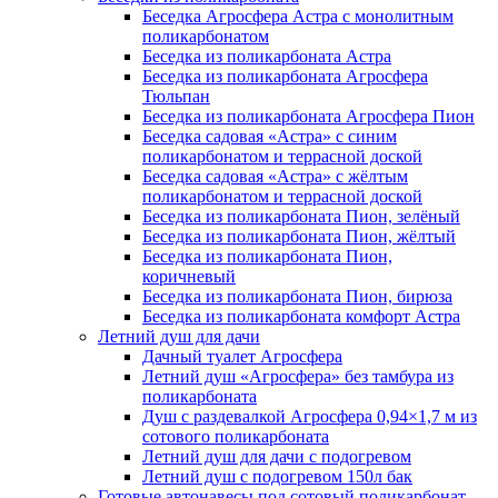
Беседка Агросфера Астра с монолитным
поликарбонатом
Беседка из поликарбоната Астра
Беседка из поликарбоната Агросфера
Тюльпан
Беседка из поликарбоната Агросфера Пион
Беседка садовая «Астра» с синим
поликарбонатом и террасной доской
Беседка садовая «Астра» с жёлтым
поликарбонатом и террасной доской
Беседка из поликарбоната Пион, зелёный
Беседка из поликарбоната Пион, жёлтый
Беседка из поликарбоната Пион,
коричневый
Беседка из поликарбоната Пион, бирюза
Беседка из поликарбоната комфорт Астра
Летний душ для дачи
Дачный туалет Агросфера
Летний душ «Агросфера» без тамбура из
поликарбоната
Душ с раздевалкой Агросфера 0,94×1,7 м из
сотового поликарбоната
Летний душ для дачи с подогревом
Летний душ с подогревом 150л бак
Готовые автонавесы под сотовый поликарбонат