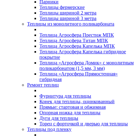
Парники
Теплицы фермерские
Теплицы шириной 2 метра
Теплицы шириной 3 метра
Теплицы из монолитного поликарбоната
Теплица Агросфера Престиж МПК
Теплица Агросфера Титан МПК
Теплица Агросфера Капелька МПК
Теплица Агросфера Капелька гибридное
покрытие
Теплица «Агросфера Домик» с монолитным
поликарбонатом (1,5 мм, 3 мм)
Теплица «Агросфера Прямостенная»
гибридная
Ремонт теплиц
Фурнитура для теплицы
Конек для теплицы, оцинкованный
Прямые: стартовая и обжимная
Опорная ножка для теплицы
Дуги для теплицы
Торец с форточкой и дверью для теплицы
Теплицы под пленку