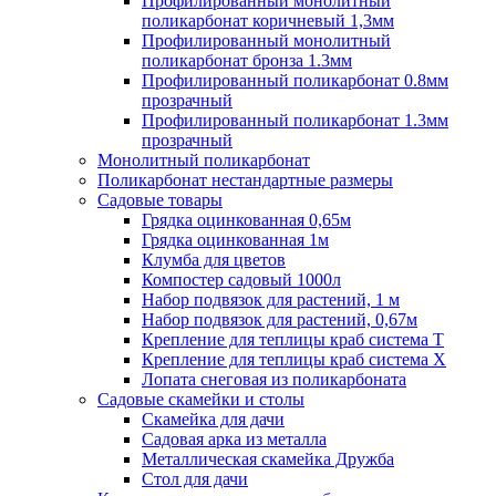
Профилированный монолитный
поликарбонат коричневый 1,3мм
Профилированный монолитный
поликарбонат бронза 1.3мм
Профилированный поликарбонат 0.8мм
прозрачный
Профилированный поликарбонат 1.3мм
прозрачный
Монолитный поликарбонат
Поликарбонат нестандартные размеры
Садовые товары
Грядка оцинкованная 0,65м
Грядка оцинкованная 1м
Клумба для цветов
Компостер садовый 1000л
Набор подвязок для растений, 1 м
Набор подвязок для растений, 0,67м
Крепление для теплицы краб система Т
Крепление для теплицы краб система Х
Лопата снеговая из поликарбоната
Садовые скамейки и столы
Скамейка для дачи
Садовая арка из металла
Металлическая скамейка Дружба
Стол для дачи