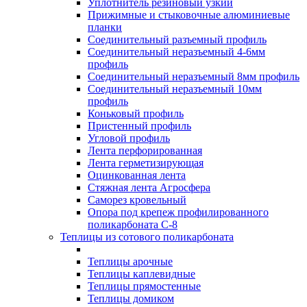
Уплотнитель резиновый узкий
Прижимные и стыковочные алюминиевые
планки
Соединительный разъемный профиль
Соединительный неразъемный 4-6мм
профиль
Соединительный неразъемный 8мм профиль
Соединительный неразъемный 10мм
профиль
Коньковый профиль
Пристенный профиль
Угловой профиль
Лента перфорированная
Лента герметизирующая
Оцинкованная лента
Стяжная лента Агросфера
Саморез кровельный
Опора под крепеж профилированного
поликарбоната С-8
Теплицы из сотового поликарбоната
Теплицы арочные
Теплицы каплевидные
Теплицы прямостенные
Теплицы домиком