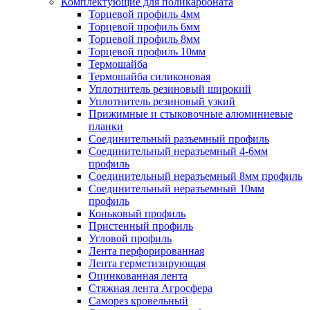
Комплектующие для поликарбоната
Торцевой профиль 4мм
Торцевой профиль 6мм
Торцевой профиль 8мм
Торцевой профиль 10мм
Термошайба
Термошайба силиконовая
Уплотнитель резиновый широкий
Уплотнитель резиновый узкий
Прижимные и стыковочные алюминиевые
планки
Соединительный разъемный профиль
Соединительный неразъемный 4-6мм
профиль
Соединительный неразъемный 8мм профиль
Соединительный неразъемный 10мм
профиль
Коньковый профиль
Пристенный профиль
Угловой профиль
Лента перфорированная
Лента герметизирующая
Оцинкованная лента
Стяжная лента Агросфера
Саморез кровельный