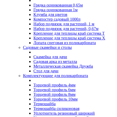
Грядка оцинкованная 0,65м
Грядка оцинкованная 1м
Клумба для цветов
Компостер садовый 1000л
Набор подвязок для растений, 1 м
Набор подвязок для растений, 0,67м
Крепление для теплицы краб система Т
Крепление для теплицы краб система Х
Лопата снеговая из поликарбоната
Садовые скамейки и столы
Скамейка для дачи
Садовая арка из металла
Металлическая скамейка Дружба
Стол для дачи
Комплектующие для поликарбоната
Торцевой профиль 4мм
Торцевой профиль 6мм
Торцевой профиль 8мм
Торцевой профиль 10мм
Термошайба
Термошайба силиконовая
Уплотнитель резиновый широкий