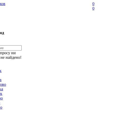
хов
0
0
од
апросу ни
 не найдено!
к
в
ово
ка
ск
во
о
но