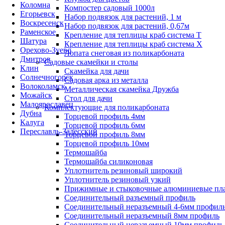
Коломна
Компостер садовый 1000л
Егорьевск
Набор подвязок для растений, 1 м
Воскресенск
Набор подвязок для растений, 0,67м
Раменское
Крепление для теплицы краб система Т
Шатура
Крепление для теплицы краб система Х
Орехово-Зуево
Лопата снеговая из поликарбоната
Дмитров
Садовые скамейки и столы
Клин
Скамейка для дачи
Солнечногорск
Садовая арка из металла
Волоколамск
Металлическая скамейка Дружба
Можайск
Стол для дачи
Малоярославец
Комплектующие для поликарбоната
Дубна
Торцевой профиль 4мм
Калуга
Торцевой профиль 6мм
Переславль-Залесский
Торцевой профиль 8мм
Торцевой профиль 10мм
Термошайба
Термошайба силиконовая
Уплотнитель резиновый широкий
Уплотнитель резиновый узкий
Прижимные и стыковочные алюминиевые пл
Соединительный разъемный профиль
Соединительный неразъемный 4-6мм профил
Соединительный неразъемный 8мм профиль
Соединительный неразъемный 10мм профиль