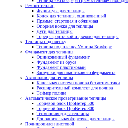
Теплица «Агросфера Прямостенная» гибридн
Ремонт теплиц
Фурнитура для теплицы
Конек для теплицы, оцинкованный
Прямые: стартовая и обжимная
Опорная ножка для теплицы
Дуги для теплицы
Торец с форточкой и дверью для теплицы
Теплицы под пленку
Теплица под пленку Умница Комфорт
Фундамент для теплицы
Оцинкованный фундамент
Фундамент из бруса
Фундамент пластиковый
Заглушки для пластикового фундамента
Автополив для теплицы
Капельная система полива без автоматики
Расширительный комплект для полива
Таймер полива
Автоматическое проветривание теплицы
Торцевой блок ПроВетер 500
Торцевой блок ПроВетер 800
Термопривод для теплицы
Дополнительная форточка для теплицы
Полипропилен листовой