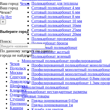
Поликарбонат для теплицы
Ваш город:
Чехов
Сотовый поликарбонат 4 мм
Ваш город
Сотовый поликарбонат 6 мм
Чехов?
Сотовый поликарбонат 8 мм
Да
Нет
Сотовый поликарбонат 10 мм
×
Сотовый поликарбонат 16мм
Сотовый поликарбонат 25мм
Выберите город
Сотовый поликарбонат 20мм
Поликарбонат прозрачный
Поиск:
Поликарбонат бронза
Коричневый поликарбонат
По данному запросу ни одного
Поликарбонат желтый
города не найдено!
Поликарбонат зеленый
Монолитный поликарбонат профилированный
Чехов
Профилированный поликарбонат монолитный
Подольск
Профилированный монолитный поликарбонат
Москва
Профилированный монолитный поликарбонат
Серпухов
Профилированный поликарбонат 0.8мм проз
Домодедово
Профилированный поликарбонат 1.3мм проз
Щербинка
Монолитный поликарбонат
Климовск
Поликарбонат нестандартные размеры
Одинцово
Садовые товары
Ступино
Грядка оцинкованная 0,65м
Протвино
Грядка оцинкованная 1м
Кашира
Клумба для цветов