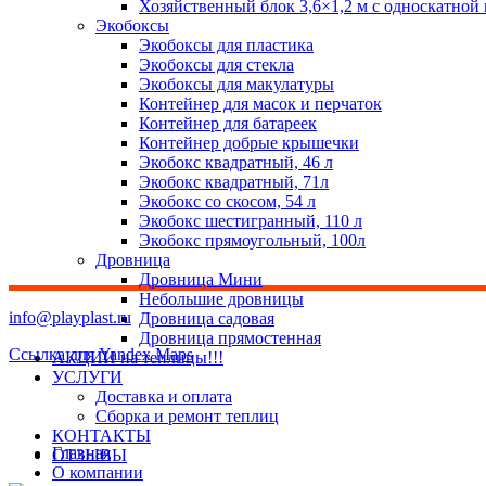
Хозяйственный блок 3,6×1,2 м с односкатной
Экобоксы
Экобоксы для пластика
Экобоксы для стекла
Экобоксы для макулатуры
Контейнер для масок и перчаток
Контейнер для батареек
Контейнер добрые крышечки
Экобокс квадратный, 46 л
Экобокс квадратный, 71л
Экобокс со скосом, 54 л
Экобокс шестигранный, 110 л
Экобокс прямоугольный, 100л
Дровница
Дровница Мини
Небольшие дровницы
info@playplast.ru
Дровница садовая
Дровница прямостенная
Ссылка для Yandex Maps
АКЦИИ на теплицы!!!
УСЛУГИ
Доставка и оплата
Сборка и ремонт теплиц
КОНТАКТЫ
Главная
ОТЗЫВЫ
О компании