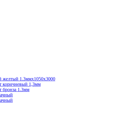
 желтый 1.3ммх1050х3000
 коричневый 1,3мм
 бронза 1.3мм
рачный
рачный