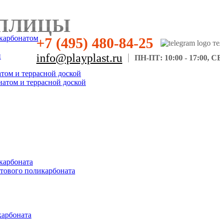
ПЛИЦЫ
карбонатом
+7 (495) 480-84-25
н
info@playplast.ru
ПН-ПТ: 10:00 - 17:00, СБ
атом и террасной доской
натом и террасной доской
карбоната
отового поликарбоната
карбоната