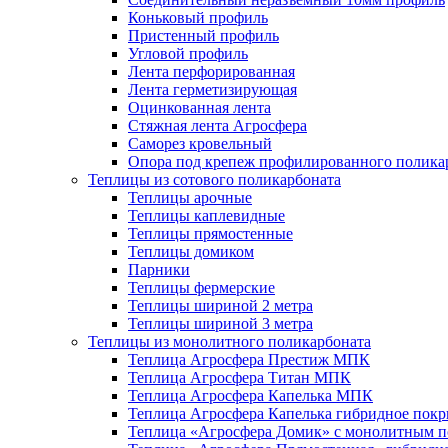
Коньковый профиль
Пристенный профиль
Угловой профиль
Лента перфорированная
Лента герметизирующая
Оцинкованная лента
Стяжная лента Агросфера
Саморез кровельный
Опора под крепеж профилированного полика
Теплицы из сотового поликарбоната
Теплицы арочные
Теплицы каплевидные
Теплицы прямостенные
Теплицы домиком
Парники
Теплицы фермерские
Теплицы шириной 2 метра
Теплицы шириной 3 метра
Теплицы из монолитного поликарбоната
Теплица Агросфера Престиж МПК
Теплица Агросфера Титан МПК
Теплица Агросфера Капелька МПК
Теплица Агросфера Капелька гибридное пок
Теплица «Агросфера Домик» с монолитным по