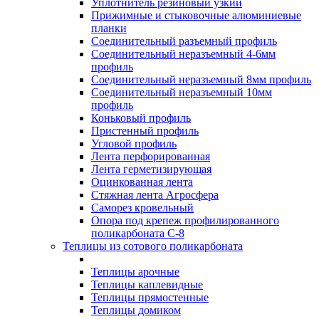
Уплотнитель резиновый узкий
Прижимные и стыковочные алюминиевые
планки
Соединительный разъемный профиль
Соединительный неразъемный 4-6мм
профиль
Соединительный неразъемный 8мм профиль
Соединительный неразъемный 10мм
профиль
Коньковый профиль
Пристенный профиль
Угловой профиль
Лента перфорированная
Лента герметизирующая
Оцинкованная лента
Стяжная лента Агросфера
Саморез кровельный
Опора под крепеж профилированного
поликарбоната С-8
Теплицы из сотового поликарбоната
Теплицы арочные
Теплицы каплевидные
Теплицы прямостенные
Теплицы домиком