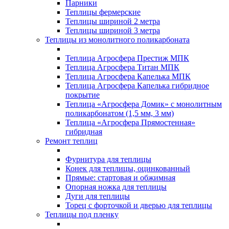
Парники
Теплицы фермерские
Теплицы шириной 2 метра
Теплицы шириной 3 метра
Теплицы из монолитного поликарбоната
Теплица Агросфера Престиж МПК
Теплица Агросфера Титан МПК
Теплица Агросфера Капелька МПК
Теплица Агросфера Капелька гибридное
покрытие
Теплица «Агросфера Домик» с монолитным
поликарбонатом (1,5 мм, 3 мм)
Теплица «Агросфера Прямостенная»
гибридная
Ремонт теплиц
Фурнитура для теплицы
Конек для теплицы, оцинкованный
Прямые: стартовая и обжимная
Опорная ножка для теплицы
Дуги для теплицы
Торец с форточкой и дверью для теплицы
Теплицы под пленку