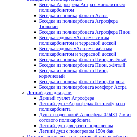
Беседка Агросфера Астра с монолитным
поликарбонатом
Беседка из поликарбоната Астра
Беседка из поликарбоната Агросфера
Тюльпан
Беседка из поликарбоната Агросфера Пион
Беседка садовая «Астра» с синим
поликарбонатом и террасной доской
Беседка садовая «Астра» с жёлтым
поликарбонатом и террасной доской
Беседка из поликарбоната Пион, зелёный
Беседка из поликарбоната Пион, жёлтый
Беседка из поликарбоната Пион,
коричневый
Беседка из поликарбоната Пион, бирюза
Беседка из поликарбоната комфорт Астра
Летний душ для дачи
Дачный туалет Агросфера
Летний душ «Агросфера» без тамбура из
поликарбоната
Душ с раздевалкой Агросфера 0,94×1,7 м из
сотового поликарбоната
Летний душ для дачи с подогревом
Летний душ с подогревом 150л бак
Готовые автонавесы под сотовый поликарбонат