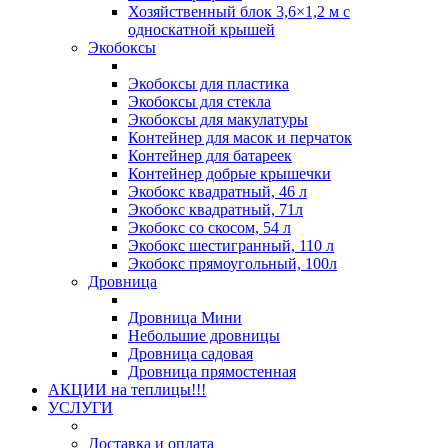
Хозяйственный блок 3,6×1,2 м с
односкатной крышей
Экобоксы
Экобоксы для пластика
Экобоксы для стекла
Экобоксы для макулатуры
Контейнер для масок и перчаток
Контейнер для батареек
Контейнер добрые крышечки
Экобокс квадратный, 46 л
Экобокс квадратный, 71л
Экобокс со скосом, 54 л
Экобокс шестигранный, 110 л
Экобокс прямоугольный, 100л
Дровница
Дровница Мини
Небольшие дровницы
Дровница садовая
Дровница прямостенная
АКЦИИ на теплицы!!!
УСЛУГИ
Доставка и оплата