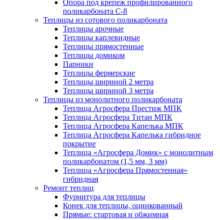
Опора под крепеж профилированного
поликарбоната С-8
Теплицы из сотового поликарбоната
Теплицы арочные
Теплицы каплевидные
Теплицы прямостенные
Теплицы домиком
Парники
Теплицы фермерские
Теплицы шириной 2 метра
Теплицы шириной 3 метра
Теплицы из монолитного поликарбоната
Теплица Агросфера Престиж МПК
Теплица Агросфера Титан МПК
Теплица Агросфера Капелька МПК
Теплица Агросфера Капелька гибридное
покрытие
Теплица «Агросфера Домик» с монолитным
поликарбонатом (1,5 мм, 3 мм)
Теплица «Агросфера Прямостенная»
гибридная
Ремонт теплиц
Фурнитура для теплицы
Конек для теплицы, оцинкованный
Прямые: стартовая и обжимная