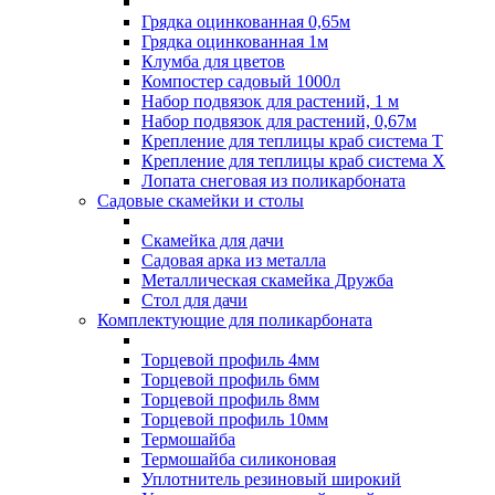
Грядка оцинкованная 0,65м
Грядка оцинкованная 1м
Клумба для цветов
Компостер садовый 1000л
Набор подвязок для растений, 1 м
Набор подвязок для растений, 0,67м
Крепление для теплицы краб система Т
Крепление для теплицы краб система Х
Лопата снеговая из поликарбоната
Садовые скамейки и столы
Скамейка для дачи
Садовая арка из металла
Металлическая скамейка Дружба
Стол для дачи
Комплектующие для поликарбоната
Торцевой профиль 4мм
Торцевой профиль 6мм
Торцевой профиль 8мм
Торцевой профиль 10мм
Термошайба
Термошайба силиконовая
Уплотнитель резиновый широкий