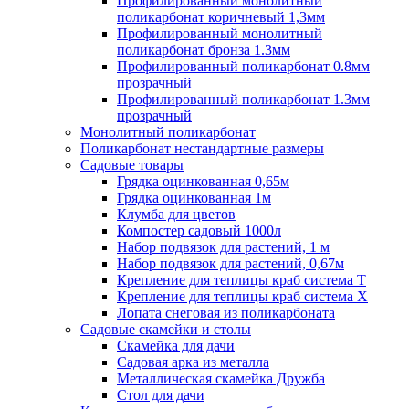
Профилированный монолитный
поликарбонат коричневый 1,3мм
Профилированный монолитный
поликарбонат бронза 1.3мм
Профилированный поликарбонат 0.8мм
прозрачный
Профилированный поликарбонат 1.3мм
прозрачный
Монолитный поликарбонат
Поликарбонат нестандартные размеры
Садовые товары
Грядка оцинкованная 0,65м
Грядка оцинкованная 1м
Клумба для цветов
Компостер садовый 1000л
Набор подвязок для растений, 1 м
Набор подвязок для растений, 0,67м
Крепление для теплицы краб система Т
Крепление для теплицы краб система Х
Лопата снеговая из поликарбоната
Садовые скамейки и столы
Скамейка для дачи
Садовая арка из металла
Металлическая скамейка Дружба
Стол для дачи