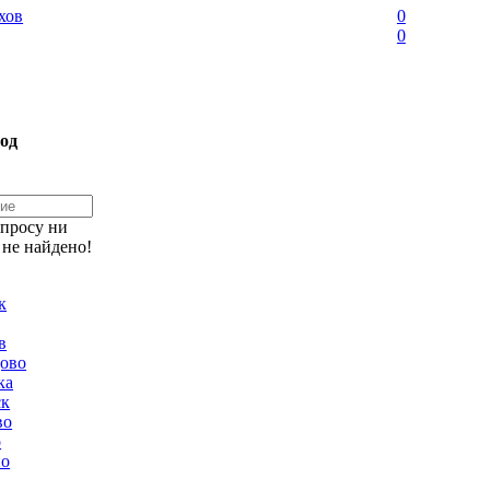
хов
0
0
од
апросу ни
 не найдено!
к
в
ово
ка
ск
во
о
но