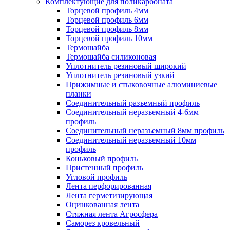
Комплектующие для поликарбоната
Торцевой профиль 4мм
Торцевой профиль 6мм
Торцевой профиль 8мм
Торцевой профиль 10мм
Термошайба
Термошайба силиконовая
Уплотнитель резиновый широкий
Уплотнитель резиновый узкий
Прижимные и стыковочные алюминиевые
планки
Соединительный разъемный профиль
Соединительный неразъемный 4-6мм
профиль
Соединительный неразъемный 8мм профиль
Соединительный неразъемный 10мм
профиль
Коньковый профиль
Пристенный профиль
Угловой профиль
Лента перфорированная
Лента герметизирующая
Оцинкованная лента
Стяжная лента Агросфера
Саморез кровельный