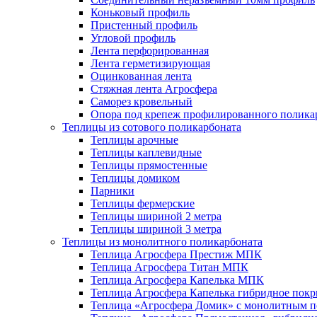
Коньковый профиль
Пристенный профиль
Угловой профиль
Лента перфорированная
Лента герметизирующая
Оцинкованная лента
Стяжная лента Агросфера
Саморез кровельный
Опора под крепеж профилированного полика
Теплицы из сотового поликарбоната
Теплицы арочные
Теплицы каплевидные
Теплицы прямостенные
Теплицы домиком
Парники
Теплицы фермерские
Теплицы шириной 2 метра
Теплицы шириной 3 метра
Теплицы из монолитного поликарбоната
Теплица Агросфера Престиж МПК
Теплица Агросфера Титан МПК
Теплица Агросфера Капелька МПК
Теплица Агросфера Капелька гибридное пок
Теплица «Агросфера Домик» с монолитным по