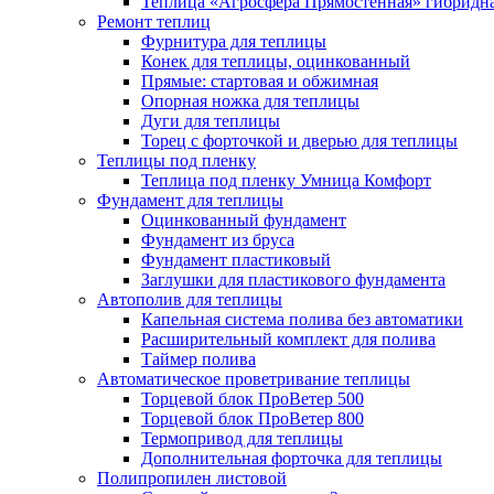
Теплица «Агросфера Прямостенная» гибридн
Ремонт теплиц
Фурнитура для теплицы
Конек для теплицы, оцинкованный
Прямые: стартовая и обжимная
Опорная ножка для теплицы
Дуги для теплицы
Торец с форточкой и дверью для теплицы
Теплицы под пленку
Теплица под пленку Умница Комфорт
Фундамент для теплицы
Оцинкованный фундамент
Фундамент из бруса
Фундамент пластиковый
Заглушки для пластикового фундамента
Автополив для теплицы
Капельная система полива без автоматики
Расширительный комплект для полива
Таймер полива
Автоматическое проветривание теплицы
Торцевой блок ПроВетер 500
Торцевой блок ПроВетер 800
Термопривод для теплицы
Дополнительная форточка для теплицы
Полипропилен листовой