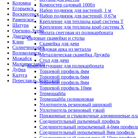
Коломна
Компостер садовый 1000л
Егорьевск
Набор подвязок для растений, 1 м
Воскресенск
Набор подвязок для растений, 0,67м
Раменское
Крепление для теплицы краб система Т
Шатура
Крепление для теплицы краб система Х
Орехово-Зуево
Лопата снеговая из поликарбоната
Дмитров
Садовые скамейки и столы
Клин
Скамейка для дачи
Солнечногорск
Садовая арка из металла
Волоколамск
Металлическая скамейка Дружба
Можайск
Стол для дачи
Малоярославец
Комплектующие для поликарбоната
Дубна
Торцевой профиль 4мм
Калуга
Торцевой профиль 6мм
Переславль-Залесский
Торцевой профиль 8мм
Торцевой профиль 10мм
Термошайба
Термошайба силиконовая
Уплотнитель резиновый широкий
Уплотнитель резиновый узкий
Прижимные и стыковочные алюминиевые пл
Соединительный разъемный профиль
Соединительный неразъемный 4-6мм профил
Соединительный неразъемный 8мм профиль
Соединительный неразъемный 10мм профиль