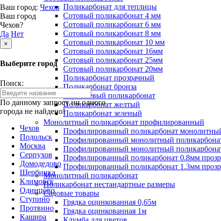
Поликарбонат для теплицы
Ваш город:
Чехов
Сотовый поликарбонат 4 мм
Ваш город
Сотовый поликарбонат 6 мм
Чехов?
Сотовый поликарбонат 8 мм
Да
Нет
Сотовый поликарбонат 10 мм
×
Сотовый поликарбонат 16мм
Сотовый поликарбонат 25мм
Выберите город
Сотовый поликарбонат 20мм
Поликарбонат прозрачный
Поиск:
Поликарбонат бронза
Коричневый поликарбонат
По данному запросу ни одного
Поликарбонат желтый
города не найдено!
Поликарбонат зеленый
Монолитный поликарбонат профилированный
Чехов
Профилированный поликарбонат монолитный
Подольск
Профилированный монолитный поликарбонат
Москва
Профилированный монолитный поликарбонат
Серпухов
Профилированный поликарбонат 0.8мм проз
Домодедово
Профилированный поликарбонат 1.3мм проз
Щербинка
Монолитный поликарбонат
Климовск
Поликарбонат нестандартные размеры
Одинцово
Садовые товары
Ступино
Грядка оцинкованная 0,65м
Протвино
Грядка оцинкованная 1м
Кашира
Клумба для цветов