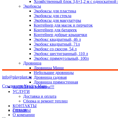
Хозяйственный блок 3,6×1,2 м с односкатной
Экобоксы
Экобоксы для пластика
Экобоксы для стекла
Экобоксы для макулатуры
Контейнер для масок и перчаток
Контейнер для батареек
Контейнер добрые крышечки
Экобокс квадратный, 46 л
Экобокс квадратный, 71л
Экобокс со скосом, 54 л
Экобокс шестигранный, 110 л
Экобокс прямоугольный, 100л
Дровница
Дровница Мини
Небольшие дровницы
info@playplast.ru
Дровница садовая
Дровница прямостенная
Ссылка для Yandex Maps
АКЦИИ на теплицы!!!
УСЛУГИ
Доставка и оплата
Сборка и ремонт теплиц
КОНТАКТЫ
Главная
ОТЗЫВЫ
О компании