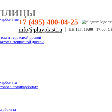
ПЛИЦЫ
карбонатом
+7 (495) 480-84-25
н
info@playplast.ru
ПН-ПТ: 10:00 - 17:00, СБ
атом и террасной доской
натом и террасной доской
карбоната
отового поликарбоната
карбоната