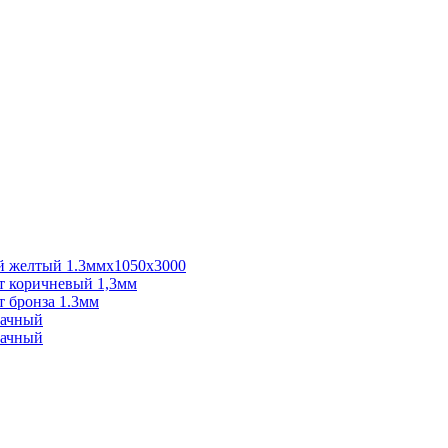
 желтый 1.3ммх1050х3000
 коричневый 1,3мм
 бронза 1.3мм
рачный
рачный