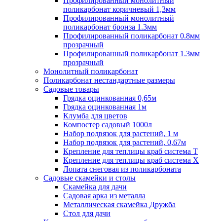
Профилированный монолитный
поликарбонат коричневый 1,3мм
Профилированный монолитный
поликарбонат бронза 1.3мм
Профилированный поликарбонат 0.8мм
прозрачный
Профилированный поликарбонат 1.3мм
прозрачный
Монолитный поликарбонат
Поликарбонат нестандартные размеры
Садовые товары
Грядка оцинкованная 0,65м
Грядка оцинкованная 1м
Клумба для цветов
Компостер садовый 1000л
Набор подвязок для растений, 1 м
Набор подвязок для растений, 0,67м
Крепление для теплицы краб система Т
Крепление для теплицы краб система Х
Лопата снеговая из поликарбоната
Садовые скамейки и столы
Скамейка для дачи
Садовая арка из металла
Металлическая скамейка Дружба
Стол для дачи