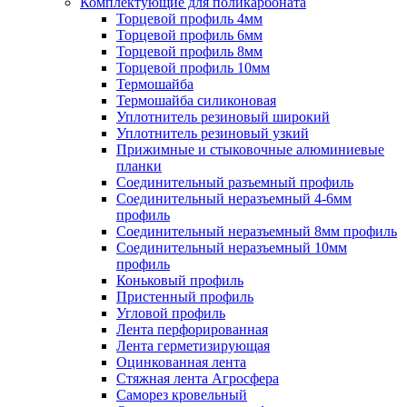
Комплектующие для поликарбоната
Торцевой профиль 4мм
Торцевой профиль 6мм
Торцевой профиль 8мм
Торцевой профиль 10мм
Термошайба
Термошайба силиконовая
Уплотнитель резиновый широкий
Уплотнитель резиновый узкий
Прижимные и стыковочные алюминиевые
планки
Соединительный разъемный профиль
Соединительный неразъемный 4-6мм
профиль
Соединительный неразъемный 8мм профиль
Соединительный неразъемный 10мм
профиль
Коньковый профиль
Пристенный профиль
Угловой профиль
Лента перфорированная
Лента герметизирующая
Оцинкованная лента
Стяжная лента Агросфера
Саморез кровельный