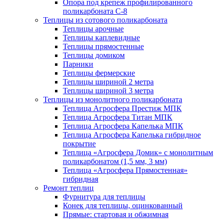
Опора под крепеж профилированного
поликарбоната С-8
Теплицы из сотового поликарбоната
Теплицы арочные
Теплицы каплевидные
Теплицы прямостенные
Теплицы домиком
Парники
Теплицы фермерские
Теплицы шириной 2 метра
Теплицы шириной 3 метра
Теплицы из монолитного поликарбоната
Теплица Агросфера Престиж МПК
Теплица Агросфера Титан МПК
Теплица Агросфера Капелька МПК
Теплица Агросфера Капелька гибридное
покрытие
Теплица «Агросфера Домик» с монолитным
поликарбонатом (1,5 мм, 3 мм)
Теплица «Агросфера Прямостенная»
гибридная
Ремонт теплиц
Фурнитура для теплицы
Конек для теплицы, оцинкованный
Прямые: стартовая и обжимная