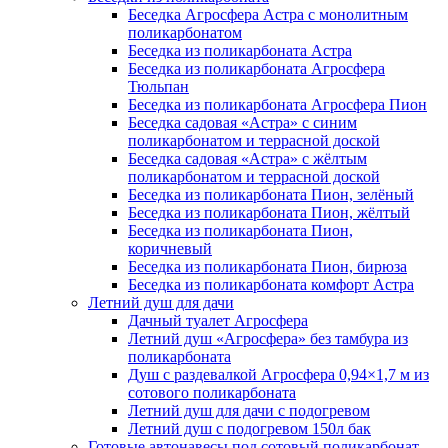
Беседка Агросфера Астра с монолитным
поликарбонатом
Беседка из поликарбоната Астра
Беседка из поликарбоната Агросфера
Тюльпан
Беседка из поликарбоната Агросфера Пион
Беседка садовая «Астра» с синим
поликарбонатом и террасной доской
Беседка садовая «Астра» с жёлтым
поликарбонатом и террасной доской
Беседка из поликарбоната Пион, зелёный
Беседка из поликарбоната Пион, жёлтый
Беседка из поликарбоната Пион,
коричневый
Беседка из поликарбоната Пион, бирюза
Беседка из поликарбоната комфорт Астра
Летний душ для дачи
Дачный туалет Агросфера
Летний душ «Агросфера» без тамбура из
поликарбоната
Душ с раздевалкой Агросфера 0,94×1,7 м из
сотового поликарбоната
Летний душ для дачи с подогревом
Летний душ с подогревом 150л бак
Готовые автонавесы под сотовый поликарбонат