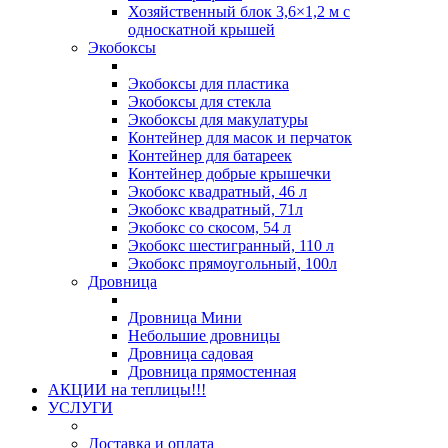
Хозяйственный блок 3,6×1,2 м с
односкатной крышей
Экобоксы
Экобоксы для пластика
Экобоксы для стекла
Экобоксы для макулатуры
Контейнер для масок и перчаток
Контейнер для батареек
Контейнер добрые крышечки
Экобокс квадратный, 46 л
Экобокс квадратный, 71л
Экобокс со скосом, 54 л
Экобокс шестигранный, 110 л
Экобокс прямоугольный, 100л
Дровница
Дровница Мини
Небольшие дровницы
Дровница садовая
Дровница прямостенная
АКЦИИ на теплицы!!!
УСЛУГИ
Доставка и оплата