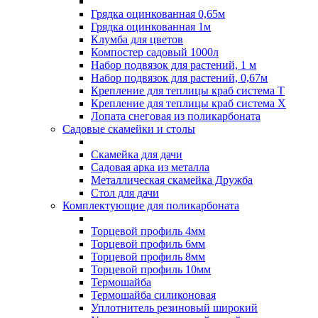
Грядка оцинкованная 0,65м
Грядка оцинкованная 1м
Клумба для цветов
Компостер садовый 1000л
Набор подвязок для растений, 1 м
Набор подвязок для растений, 0,67м
Крепление для теплицы краб система Т
Крепление для теплицы краб система Х
Лопата снеговая из поликарбоната
Садовые скамейки и столы
Скамейка для дачи
Садовая арка из металла
Металлическая скамейка Дружба
Стол для дачи
Комплектующие для поликарбоната
Торцевой профиль 4мм
Торцевой профиль 6мм
Торцевой профиль 8мм
Торцевой профиль 10мм
Термошайба
Термошайба силиконовая
Уплотнитель резиновый широкий