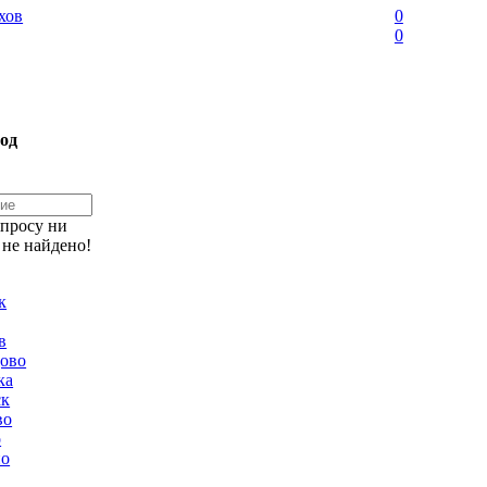
хов
0
0
од
апросу ни
 не найдено!
к
в
ово
ка
ск
во
о
но