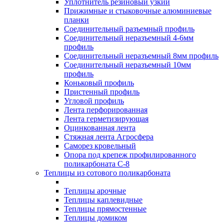
Уплотнитель резиновый узкий
Прижимные и стыковочные алюминиевые
планки
Соединительный разъемный профиль
Соединительный неразъемный 4-6мм
профиль
Соединительный неразъемный 8мм профиль
Соединительный неразъемный 10мм
профиль
Коньковый профиль
Пристенный профиль
Угловой профиль
Лента перфорированная
Лента герметизирующая
Оцинкованная лента
Стяжная лента Агросфера
Саморез кровельный
Опора под крепеж профилированного
поликарбоната С-8
Теплицы из сотового поликарбоната
Теплицы арочные
Теплицы каплевидные
Теплицы прямостенные
Теплицы домиком