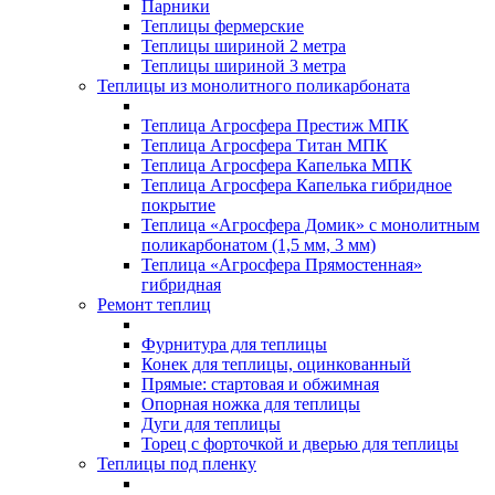
Парники
Теплицы фермерские
Теплицы шириной 2 метра
Теплицы шириной 3 метра
Теплицы из монолитного поликарбоната
Теплица Агросфера Престиж МПК
Теплица Агросфера Титан МПК
Теплица Агросфера Капелька МПК
Теплица Агросфера Капелька гибридное
покрытие
Теплица «Агросфера Домик» с монолитным
поликарбонатом (1,5 мм, 3 мм)
Теплица «Агросфера Прямостенная»
гибридная
Ремонт теплиц
Фурнитура для теплицы
Конек для теплицы, оцинкованный
Прямые: стартовая и обжимная
Опорная ножка для теплицы
Дуги для теплицы
Торец с форточкой и дверью для теплицы
Теплицы под пленку