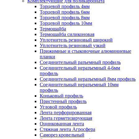
Комплектующие для поликарбоната
Торцевой профиль 4мм
Торцевой профиль 6мм
Торцевой профиль 8мм
Торцевой профиль 10мм
Термошайба
Термошайба силиконовая
Уплотнитель резиновый широкий
Уплотнитель резиновый узкий
Прижимные и стыковочные алюминиевые
планки
Соединительный разъемный профиль
Соединительный неразъемный 4-6мм
профиль
Соединительный неразъемный 8мм профиль
Соединительный неразъемный 10мм
профиль
Коньковый профиль
Пристенный профиль
Угловой профиль
Лента перфорированная
Лента герметизирующая
Оцинкованная лента
Стяжная лента Агросфера
Саморез кровельный