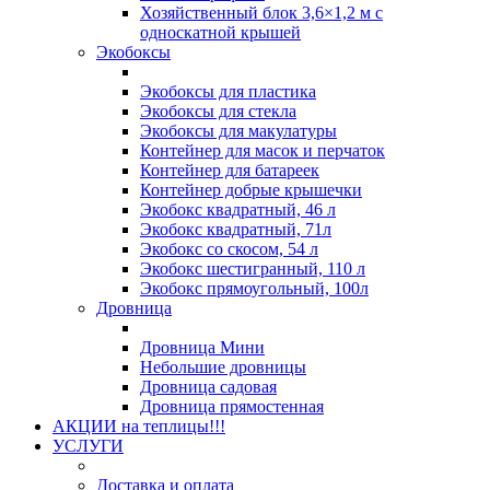
Хозяйственный блок 3,6×1,2 м с
односкатной крышей
Экобоксы
Экобоксы для пластика
Экобоксы для стекла
Экобоксы для макулатуры
Контейнер для масок и перчаток
Контейнер для батареек
Контейнер добрые крышечки
Экобокс квадратный, 46 л
Экобокс квадратный, 71л
Экобокс со скосом, 54 л
Экобокс шестигранный, 110 л
Экобокс прямоугольный, 100л
Дровница
Дровница Мини
Небольшие дровницы
Дровница садовая
Дровница прямостенная
АКЦИИ на теплицы!!!
УСЛУГИ
Доставка и оплата