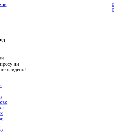
хов
0
0
од
апросу ни
 не найдено!
к
в
ово
ка
ск
во
о
но