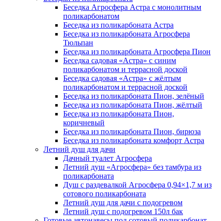
Беседка Агросфера Астра с монолитным
поликарбонатом
Беседка из поликарбоната Астра
Беседка из поликарбоната Агросфера
Тюльпан
Беседка из поликарбоната Агросфера Пион
Беседка садовая «Астра» с синим
поликарбонатом и террасной доской
Беседка садовая «Астра» с жёлтым
поликарбонатом и террасной доской
Беседка из поликарбоната Пион, зелёный
Беседка из поликарбоната Пион, жёлтый
Беседка из поликарбоната Пион,
коричневый
Беседка из поликарбоната Пион, бирюза
Беседка из поликарбоната комфорт Астра
Летний душ для дачи
Дачный туалет Агросфера
Летний душ «Агросфера» без тамбура из
поликарбоната
Душ с раздевалкой Агросфера 0,94×1,7 м из
сотового поликарбоната
Летний душ для дачи с подогревом
Летний душ с подогревом 150л бак
Готовые автонавесы под сотовый поликарбонат