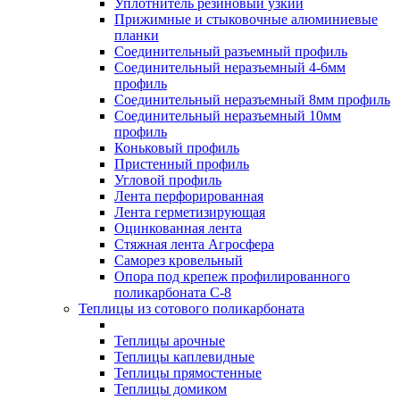
Уплотнитель резиновый узкий
Прижимные и стыковочные алюминиевые
планки
Соединительный разъемный профиль
Соединительный неразъемный 4-6мм
профиль
Соединительный неразъемный 8мм профиль
Соединительный неразъемный 10мм
профиль
Коньковый профиль
Пристенный профиль
Угловой профиль
Лента перфорированная
Лента герметизирующая
Оцинкованная лента
Стяжная лента Агросфера
Саморез кровельный
Опора под крепеж профилированного
поликарбоната С-8
Теплицы из сотового поликарбоната
Теплицы арочные
Теплицы каплевидные
Теплицы прямостенные
Теплицы домиком