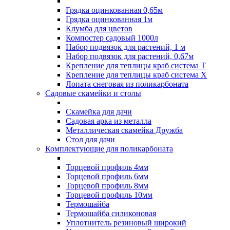
Грядка оцинкованная 0,65м
Грядка оцинкованная 1м
Клумба для цветов
Компостер садовый 1000л
Набор подвязок для растений, 1 м
Набор подвязок для растений, 0,67м
Крепление для теплицы краб система Т
Крепление для теплицы краб система Х
Лопата снеговая из поликарбоната
Садовые скамейки и столы
Скамейка для дачи
Садовая арка из металла
Металлическая скамейка Дружба
Стол для дачи
Комплектующие для поликарбоната
Торцевой профиль 4мм
Торцевой профиль 6мм
Торцевой профиль 8мм
Торцевой профиль 10мм
Термошайба
Термошайба силиконовая
Уплотнитель резиновый широкий