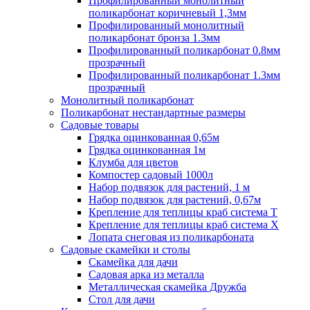
Профилированный монолитный
поликарбонат коричневый 1,3мм
Профилированный монолитный
поликарбонат бронза 1.3мм
Профилированный поликарбонат 0.8мм
прозрачный
Профилированный поликарбонат 1.3мм
прозрачный
Монолитный поликарбонат
Поликарбонат нестандартные размеры
Садовые товары
Грядка оцинкованная 0,65м
Грядка оцинкованная 1м
Клумба для цветов
Компостер садовый 1000л
Набор подвязок для растений, 1 м
Набор подвязок для растений, 0,67м
Крепление для теплицы краб система Т
Крепление для теплицы краб система Х
Лопата снеговая из поликарбоната
Садовые скамейки и столы
Скамейка для дачи
Садовая арка из металла
Металлическая скамейка Дружба
Стол для дачи