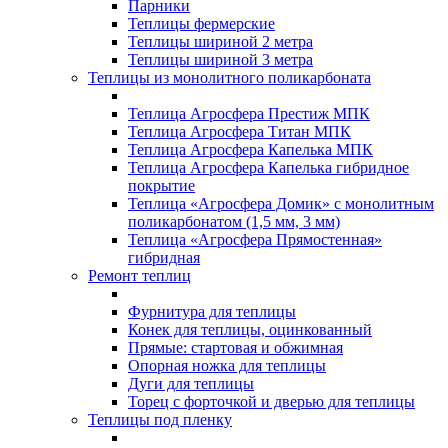
Парники
Теплицы фермерские
Теплицы шириной 2 метра
Теплицы шириной 3 метра
Теплицы из монолитного поликарбоната
Теплица Агросфера Престиж МПК
Теплица Агросфера Титан МПК
Теплица Агросфера Капелька МПК
Теплица Агросфера Капелька гибридное
покрытие
Теплица «Агросфера Домик» с монолитным
поликарбонатом (1,5 мм, 3 мм)
Теплица «Агросфера Прямостенная»
гибридная
Ремонт теплиц
Фурнитура для теплицы
Конек для теплицы, оцинкованный
Прямые: стартовая и обжимная
Опорная ножка для теплицы
Дуги для теплицы
Торец с форточкой и дверью для теплицы
Теплицы под пленку