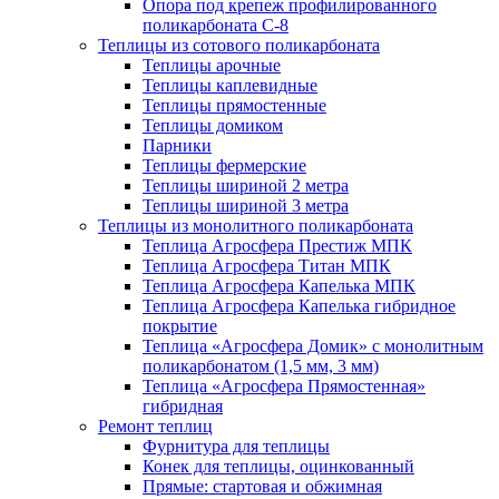
Опора под крепеж профилированного
поликарбоната С-8
Теплицы из сотового поликарбоната
Теплицы арочные
Теплицы каплевидные
Теплицы прямостенные
Теплицы домиком
Парники
Теплицы фермерские
Теплицы шириной 2 метра
Теплицы шириной 3 метра
Теплицы из монолитного поликарбоната
Теплица Агросфера Престиж МПК
Теплица Агросфера Титан МПК
Теплица Агросфера Капелька МПК
Теплица Агросфера Капелька гибридное
покрытие
Теплица «Агросфера Домик» с монолитным
поликарбонатом (1,5 мм, 3 мм)
Теплица «Агросфера Прямостенная»
гибридная
Ремонт теплиц
Фурнитура для теплицы
Конек для теплицы, оцинкованный
Прямые: стартовая и обжимная