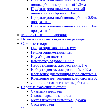
Профилированный монолитный
поликарбонат коричневый 1,3мм
Профилированный монолитный
поликарбонат бронза 1.3мм
Профилированный поликарбонат 0.8мм
прозрачный
Профилированный поликарбонат 1.3мм
прозрачный
Монолитный поликарбонат
Поликарбонат нестандартные размеры
Садовые товары
Грядка оцинкованная 0,65м
Грядка оцинкованная 1м
Клумба для цветов
Компостер садовый 1000л
Набор подвязок для растений, 1 м
Набор подвязок для растений, 0,67м
Крепление для теплицы краб система Т
Крепление для теплицы краб система Х
Лопата снеговая из поликарбоната
Садовые скамейки и столы
Скамейка для дачи
Садовая арка из металла
Металлическая скамейка Дружба
Стол для дачи