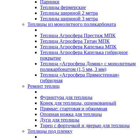
Парники
Теплицы фермерские
Теплицы шириной 2 метра
Теплицы шириной 3 метра
Теплицы из монолитного поликарбоната
Теплица Агросфера Престиж МПК
Теплица Агросфера Титан МПК
Теплица Агросфера Капелька МПК
Теплица Агросфера Капелька гибридное
покрытие
Теплица «Агросфера Домик» с монолитным
поликарбонатом (1,5 мм, 3 мм)
Теплица «Агросфера Прямостенная»
гибридная
Ремонт теплиц
Фурнитура для теплицы
Конек для теплицы, оцинкованный
Прямые: стартовая и обжимная
Опорная ножка для теплицы
Дуги для теплицы
Торец с форточкой и дверью для теплицы
Теплицы под пленку