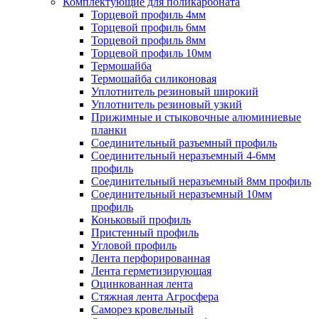
Комплектующие для поликарбоната
Торцевой профиль 4мм
Торцевой профиль 6мм
Торцевой профиль 8мм
Торцевой профиль 10мм
Термошайба
Термошайба силиконовая
Уплотнитель резиновый широкий
Уплотнитель резиновый узкий
Прижимные и стыковочные алюминиевые
планки
Соединительный разъемный профиль
Соединительный неразъемный 4-6мм
профиль
Соединительный неразъемный 8мм профиль
Соединительный неразъемный 10мм
профиль
Коньковый профиль
Пристенный профиль
Угловой профиль
Лента перфорированная
Лента герметизирующая
Оцинкованная лента
Стяжная лента Агросфера
Саморез кровельный