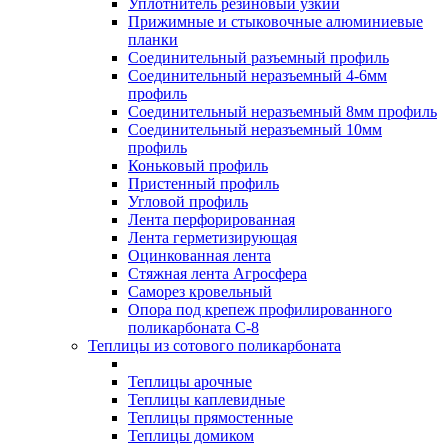
Уплотнитель резиновый узкий
Прижимные и стыковочные алюминиевые
планки
Соединительный разъемный профиль
Соединительный неразъемный 4-6мм
профиль
Соединительный неразъемный 8мм профиль
Соединительный неразъемный 10мм
профиль
Коньковый профиль
Пристенный профиль
Угловой профиль
Лента перфорированная
Лента герметизирующая
Оцинкованная лента
Стяжная лента Агросфера
Саморез кровельный
Опора под крепеж профилированного
поликарбоната С-8
Теплицы из сотового поликарбоната
Теплицы арочные
Теплицы каплевидные
Теплицы прямостенные
Теплицы домиком