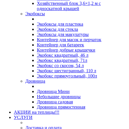
Хозяйственный блок 3,6×1,2 м с
односкатной крышей
Экобоксы
Экобоксы для пластика
Экобоксы для стекла
Экобоксы для макулатуры
Контейнер для масок и перчаток
Контейнер для батареек
Контейнер добрые крышечки
Экобокс квадратный, 46 л
Экобокс квадратный, 71л
Экобокс со скосом, 54 л
Экобокс шестигранный, 110 л
Экобокс прямоугольный, 100л
Дровница
Дровница Мини
Небольшие дровницы
Дровница садовая
Дровница прямостенная
АКЦИИ на теплицы!!!
УСЛУГИ
Доставка и оплата