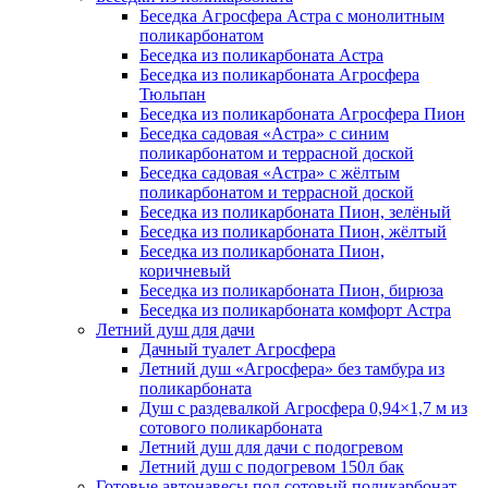
Беседка Агросфера Астра с монолитным
поликарбонатом
Беседка из поликарбоната Астра
Беседка из поликарбоната Агросфера
Тюльпан
Беседка из поликарбоната Агросфера Пион
Беседка садовая «Астра» с синим
поликарбонатом и террасной доской
Беседка садовая «Астра» с жёлтым
поликарбонатом и террасной доской
Беседка из поликарбоната Пион, зелёный
Беседка из поликарбоната Пион, жёлтый
Беседка из поликарбоната Пион,
коричневый
Беседка из поликарбоната Пион, бирюза
Беседка из поликарбоната комфорт Астра
Летний душ для дачи
Дачный туалет Агросфера
Летний душ «Агросфера» без тамбура из
поликарбоната
Душ с раздевалкой Агросфера 0,94×1,7 м из
сотового поликарбоната
Летний душ для дачи с подогревом
Летний душ с подогревом 150л бак
Готовые автонавесы под сотовый поликарбонат