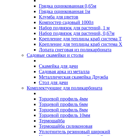
Грядка оцинкованная 0,65м
Грядка оцинкованная 1м
Клумба для цветов
Компостер садовый 1000л
Набор подвязок для растений, 1 м
Набор подвязок для растений, 0,67м
Крепление для теплицы краб система Т
Крепление для теплицы краб система Х
Лопата снеговая из поликарбоната
Садовые скамейки и столы
Скамейка для дачи
Садовая арка из металла
Металлическая скамейка Дружба
Стол для дачи
Комплектующие для поликарбоната
Торцевой профиль 4мм
Торцевой профиль 6мм
Торцевой профиль 8мм
Торцевой профиль 10мм
Термошайба
Термошайба силиконовая
Уплотнитель резиновый широкий