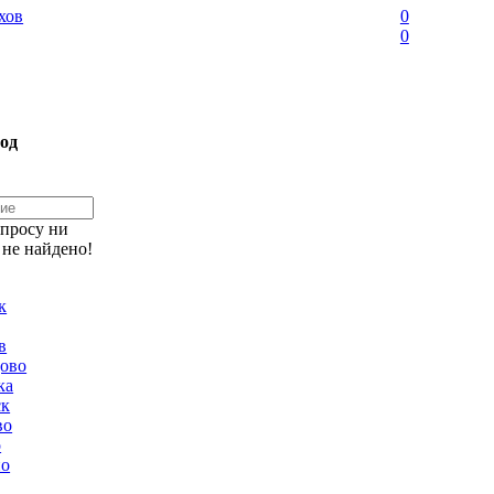
хов
0
0
од
апросу ни
 не найдено!
к
в
ово
ка
ск
во
о
но