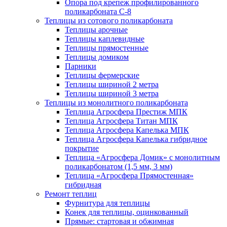
Опора под крепеж профилированного
поликарбоната С-8
Теплицы из сотового поликарбоната
Теплицы арочные
Теплицы каплевидные
Теплицы прямостенные
Теплицы домиком
Парники
Теплицы фермерские
Теплицы шириной 2 метра
Теплицы шириной 3 метра
Теплицы из монолитного поликарбоната
Теплица Агросфера Престиж МПК
Теплица Агросфера Титан МПК
Теплица Агросфера Капелька МПК
Теплица Агросфера Капелька гибридное
покрытие
Теплица «Агросфера Домик» с монолитным
поликарбонатом (1,5 мм, 3 мм)
Теплица «Агросфера Прямостенная»
гибридная
Ремонт теплиц
Фурнитура для теплицы
Конек для теплицы, оцинкованный
Прямые: стартовая и обжимная