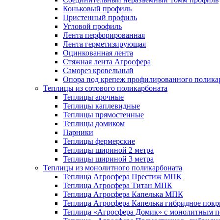
Коньковый профиль
Пристенный профиль
Угловой профиль
Лента перфорированная
Лента герметизирующая
Оцинкованная лента
Стяжная лента Агросфера
Саморез кровельный
Опора под крепеж профилированного полика
Теплицы из сотового поликарбоната
Теплицы арочные
Теплицы каплевидные
Теплицы прямостенные
Теплицы домиком
Парники
Теплицы фермерские
Теплицы шириной 2 метра
Теплицы шириной 3 метра
Теплицы из монолитного поликарбоната
Теплица Агросфера Престиж МПК
Теплица Агросфера Титан МПК
Теплица Агросфера Капелька МПК
Теплица Агросфера Капелька гибридное пок
Теплица «Агросфера Домик» с монолитным по