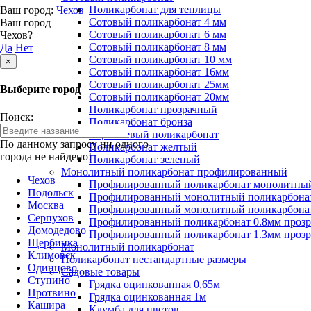
Поликарбонат для теплицы
Ваш город:
Чехов
Сотовый поликарбонат 4 мм
Ваш город
Сотовый поликарбонат 6 мм
Чехов?
Сотовый поликарбонат 8 мм
Да
Нет
Сотовый поликарбонат 10 мм
×
Сотовый поликарбонат 16мм
Сотовый поликарбонат 25мм
Выберите город
Сотовый поликарбонат 20мм
Поликарбонат прозрачный
Поиск:
Поликарбонат бронза
Коричневый поликарбонат
По данному запросу ни одного
Поликарбонат желтый
города не найдено!
Поликарбонат зеленый
Монолитный поликарбонат профилированный
Чехов
Профилированный поликарбонат монолитный
Подольск
Профилированный монолитный поликарбонат
Москва
Профилированный монолитный поликарбонат
Серпухов
Профилированный поликарбонат 0.8мм проз
Домодедово
Профилированный поликарбонат 1.3мм проз
Щербинка
Монолитный поликарбонат
Климовск
Поликарбонат нестандартные размеры
Одинцово
Садовые товары
Ступино
Грядка оцинкованная 0,65м
Протвино
Грядка оцинкованная 1м
Кашира
Клумба для цветов