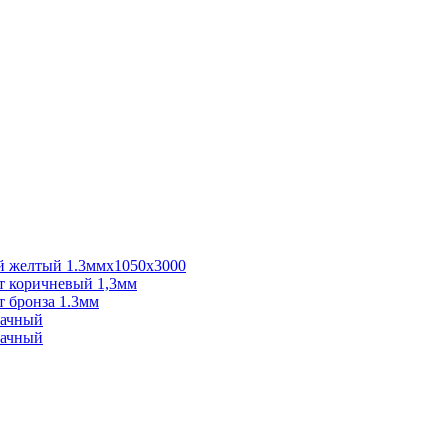
 желтый 1.3ммх1050х3000
 коричневый 1,3мм
 бронза 1.3мм
рачный
рачный