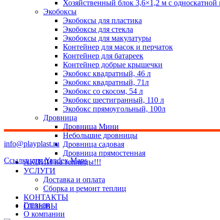
Хозяйственный блок 3,6×1,2 м с односкатной
Экобоксы
Экобоксы для пластика
Экобоксы для стекла
Экобоксы для макулатуры
Контейнер для масок и перчаток
Контейнер для батареек
Контейнер добрые крышечки
Экобокс квадратный, 46 л
Экобокс квадратный, 71л
Экобокс со скосом, 54 л
Экобокс шестигранный, 110 л
Экобокс прямоугольный, 100л
Дровница
Дровница Мини
Небольшие дровницы
info@playplast.ru
Дровница садовая
Дровница прямостенная
Ссылка для Yandex Maps
АКЦИИ на теплицы!!!
УСЛУГИ
Доставка и оплата
Сборка и ремонт теплиц
КОНТАКТЫ
Главная
ОТЗЫВЫ
О компании