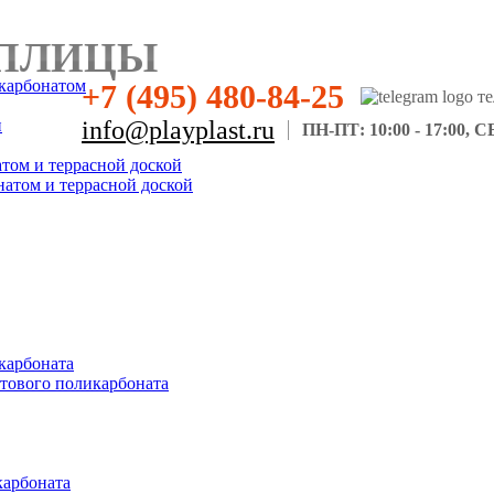
ПЛИЦЫ
карбонатом
+7 (495) 480-84-25
н
info@playplast.ru
ПН-ПТ: 10:00 - 17:00, СБ
атом и террасной доской
натом и террасной доской
карбоната
отового поликарбоната
карбоната