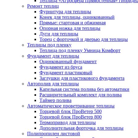
Теплица «Агросфера Прямостенная» гибридн
Ремонт теплиц
Фурнитура для теплицы
Конек для теплицы, оцинкованный
Прямые: стартовая и обжимная
Опорная ножка для теплицы
Дуги для теплицы
Торец с форточкой и дверью для теплицы
Теплицы под пленку
Теплица под пленку Умница Комфорт
Фундамент для теплицы
Оцинкованный фундамент
Фундамент из бруса
Фундамент пластиковый
Заглушки для пластикового фундамента
Автополив для теплицы
Капельная система полива без автоматики
Расширительный комплект для полива
Таймер полива
Автоматическое проветривание теплицы
Торцевой блок ПроВетер 500
Торцевой блок ПроВетер 800
Термопривод для теплицы
Дополнительная форточка для теплицы
Полипропилен листовой