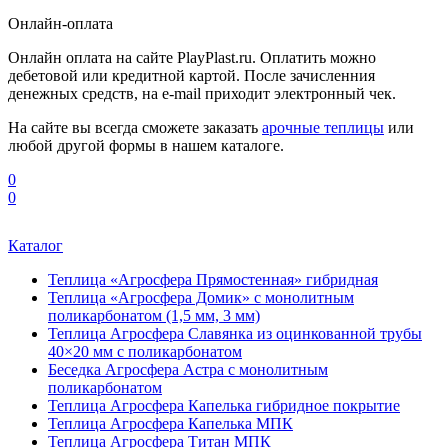
Онлайн-оплата
Онлайн оплата на сайте PlayPlast.ru. Оплатить можно
дебетовой или кредитной картой. После зачисленния
денежных средств, на e-mail приходит электронный чек.
На сайте вы всегда сможете заказать
арочные теплицы
или
любой другой формы в нашем каталоге.
0
0
Каталог
Теплица «Агросфера Прямостенная» гибридная
Теплица «Агросфера Домик» с монолитным
поликарбонатом (1,5 мм, 3 мм)
Теплица Агросфера Славянка из оцинкованной трубы
40×20 мм с поликарбонатом
Беседка Агросфера Астра с монолитным
поликарбонатом
Теплица Агросфера Капелька гибридное покрытие
Теплица Агросфера Капелька МПК
Теплица Агросфера Титан МПК