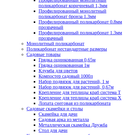
Профилированный монолитный
поликарбонат коричневый 1,3мм
Профилированный монолитный
поликарбонат бронза 1.3мм
Профилированный поликарбонат 0.8мм
прозрачный
Профилированный поликарбонат 1.3мм
прозрачный
Монолитный поликарбонат
Поликарбонат нестандартные размеры
Садовые товары
Грядка оцинкованная 0,65м
Грядка оцинкованная 1м
Клумба для цветов
Компостер садовый 1000л
Набор подвязок для растений, 1 м
Набор подвязок для растений, 0,67м
Крепление для теплицы краб система Т
Крепление для теплицы краб система Х
Лопата снеговая из поликарбоната
Садовые скамейки и столы
Скамейка для дачи
Садовая арка из металла
Металлическая скамейка Дружба
Стол для дачи