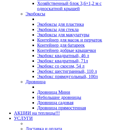
Хозяйственный блок 3,6×1,2 м с
односкатной крышей
Экобоксы
Экобоксы для пластика
Экобоксы для стекла
Экобоксы для макулатуры
Контейнер для масок и перчаток
Контейнер для батареек
Контейнер добрые крышечки
Экобокс квадратный, 46 л
Экобокс квадратный, 71л
Экобокс со скосом, 54 л
Экобокс шестигранный, 110 л
Экобокс прямоугольный, 100л
Дровница
Дровница Мини
Небольшие дровницы
Дровница садовая
Дровница прямостенная
АКЦИИ на теплицы!!!
УСЛУГИ
Доставка и оплата