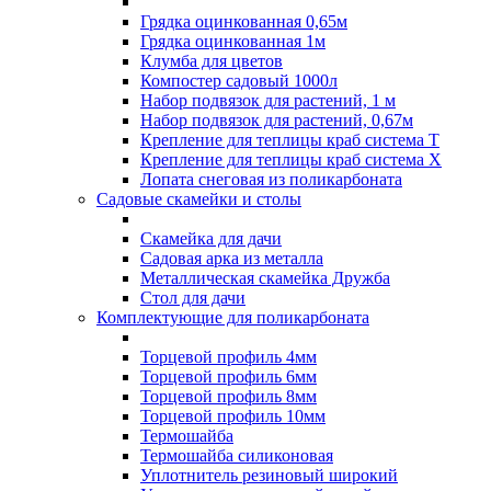
Грядка оцинкованная 0,65м
Грядка оцинкованная 1м
Клумба для цветов
Компостер садовый 1000л
Набор подвязок для растений, 1 м
Набор подвязок для растений, 0,67м
Крепление для теплицы краб система Т
Крепление для теплицы краб система Х
Лопата снеговая из поликарбоната
Садовые скамейки и столы
Скамейка для дачи
Садовая арка из металла
Металлическая скамейка Дружба
Стол для дачи
Комплектующие для поликарбоната
Торцевой профиль 4мм
Торцевой профиль 6мм
Торцевой профиль 8мм
Торцевой профиль 10мм
Термошайба
Термошайба силиконовая
Уплотнитель резиновый широкий