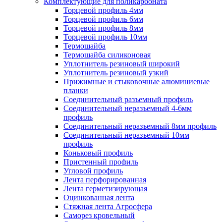
Комплектующие для поликарбоната
Торцевой профиль 4мм
Торцевой профиль 6мм
Торцевой профиль 8мм
Торцевой профиль 10мм
Термошайба
Термошайба силиконовая
Уплотнитель резиновый широкий
Уплотнитель резиновый узкий
Прижимные и стыковочные алюминиевые
планки
Соединительный разъемный профиль
Соединительный неразъемный 4-6мм
профиль
Соединительный неразъемный 8мм профиль
Соединительный неразъемный 10мм
профиль
Коньковый профиль
Пристенный профиль
Угловой профиль
Лента перфорированная
Лента герметизирующая
Оцинкованная лента
Стяжная лента Агросфера
Саморез кровельный