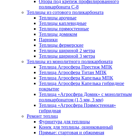
Опора под крепеж профилированного
поликарбоната С-8
Теплицы из сотового поликарбоната
Теплицы арочные
Теплицы каплевидные
Теплицы прямостенные
Теплицы домиком
Парники
Теплицы фермерские
Теплицы шириной 2 метра
Теплицы шириной 3 метра
Теплицы из монолитного поликарбоната
Теплица Агросфера Престиж МПК
Теплица Агросфера Титан МПК
Теплица Агросфера Капелька МПК
Теплица Агросфера Капелька гибридное
покрытие
Теплица «Агросфера Домик» с монолитным
поликарбонатом (1,5 мм, 3 мм)
Теплица «Агросфера Прямостенная»
гибридная
Ремонт теплиц
Фурнитура для теплицы
Конек для теплицы, оцинкованный
Прямые: стартовая и обжимная