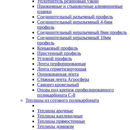
Уплотнитель резиновый узкий
Прижимные и стыковочные алюминиевые
планки
Соединительный разъемный профиль
Соединительный неразъемный 4-6мм
профиль
Соединительный неразъемный 8мм профиль
Соединительный неразъемный 10мм
профиль
Коньковый профиль
Пристенный профиль
Угловой профиль
Лента перфорированная
Лента герметизирующая
Оцинкованная лента
Стяжная лента Агросфера
Саморез кровельный
Опора под крепеж профилированного
поликарбоната С-8
Теплицы из сотового поликарбоната
Теплицы арочные
Теплицы каплевидные
Теплицы прямостенные
Теплицы домиком