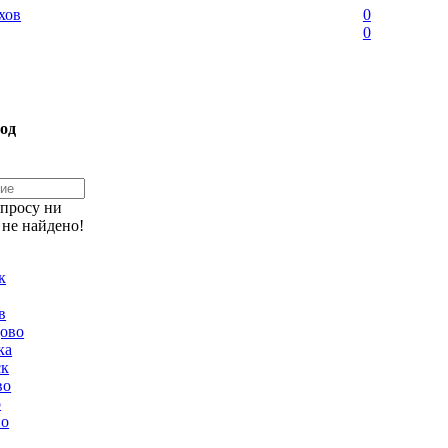
хов
0
0
од
апросу ни
 не найдено!
к
в
ово
ка
ск
во
о
но