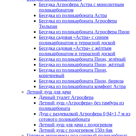
Беседка Агросфера Астра с монолитным
поликарбонатом
Беседка из поликарбоната Астра
Беседка из поликарбоната Агросфера
Тюльпан
Беседка из поликарбоната Агросфера Пион
Беседка садовая «Астра» с синим
поликарбонатом и террасной доской
Беседка садовая «Астра» с жёлтым
поликарбонатом и террасной доской
Беседка из поликарбоната Пион, зелёный
Беседка из поликарбоната Пион, жёлтый
Беседка из поликарбоната Пион,
коричневый
Беседка из поликарбоната Пион, бирюза
Беседка из поликарбоната комфорт Астра
Летний душ для дачи
Дачный туалет Агросфера
Летний душ «Агросфера» без тамбура из
поликарбоната
Душ с раздевалкой Агросфера 0,94×1,7 м из
сотового поликарбоната
Летний душ для дачи с подогревом
Летний душ с подогревом 150л бак
Готовые автонавесы под сотовый поликарбонат