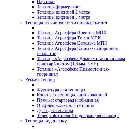
Парники
Теплицы фермерские
Теплицы шириной 2 метра
Теплицы шириной 3 метра
Теплицы из монолитного поликарбоната
Теплица Агросфера Престиж МПК
Теплица Агросфера Титан МПК
Теплица Агросфера Капелька МПК
Теплица Агросфера Капелька гибридное
покрытие
Теплица «Агросфера Домик» с монолитным
поликарбонатом (1,5 мм, 3 мм)
Теплица «Агросфера Прямостенная»
гибридная
Ремонт теплиц
Фурнитура для теплицы
Конек для теплицы, оцинкованный
Прямые: стартовая и обжимная
Опорная ножка для теплицы
Дуги для теплицы
Торец с форточкой и дверью для теплицы
Теплицы под пленку