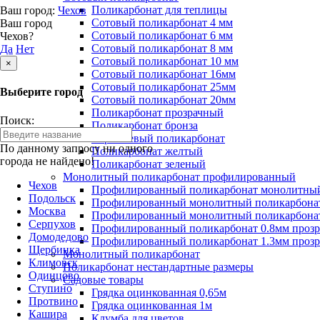
Поликарбонат для теплицы
Ваш город:
Чехов
Сотовый поликарбонат 4 мм
Ваш город
Сотовый поликарбонат 6 мм
Чехов?
Сотовый поликарбонат 8 мм
Да
Нет
Сотовый поликарбонат 10 мм
×
Сотовый поликарбонат 16мм
Сотовый поликарбонат 25мм
Выберите город
Сотовый поликарбонат 20мм
Поликарбонат прозрачный
Поиск:
Поликарбонат бронза
Коричневый поликарбонат
По данному запросу ни одного
Поликарбонат желтый
города не найдено!
Поликарбонат зеленый
Монолитный поликарбонат профилированный
Чехов
Профилированный поликарбонат монолитный
Подольск
Профилированный монолитный поликарбонат
Москва
Профилированный монолитный поликарбонат
Серпухов
Профилированный поликарбонат 0.8мм проз
Домодедово
Профилированный поликарбонат 1.3мм проз
Щербинка
Монолитный поликарбонат
Климовск
Поликарбонат нестандартные размеры
Одинцово
Садовые товары
Ступино
Грядка оцинкованная 0,65м
Протвино
Грядка оцинкованная 1м
Кашира
Клумба для цветов