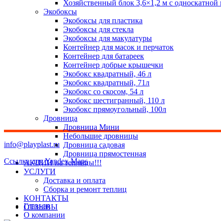
Хозяйственный блок 3,6×1,2 м с односкатной
Экобоксы
Экобоксы для пластика
Экобоксы для стекла
Экобоксы для макулатуры
Контейнер для масок и перчаток
Контейнер для батареек
Контейнер добрые крышечки
Экобокс квадратный, 46 л
Экобокс квадратный, 71л
Экобокс со скосом, 54 л
Экобокс шестигранный, 110 л
Экобокс прямоугольный, 100л
Дровница
Дровница Мини
Небольшие дровницы
info@playplast.ru
Дровница садовая
Дровница прямостенная
Ссылка для Yandex Maps
АКЦИИ на теплицы!!!
УСЛУГИ
Доставка и оплата
Сборка и ремонт теплиц
КОНТАКТЫ
Главная
ОТЗЫВЫ
О компании