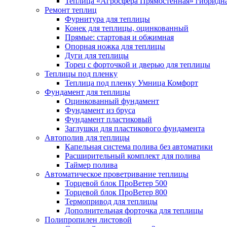
Теплица «Агросфера Прямостенная» гибридн
Ремонт теплиц
Фурнитура для теплицы
Конек для теплицы, оцинкованный
Прямые: стартовая и обжимная
Опорная ножка для теплицы
Дуги для теплицы
Торец с форточкой и дверью для теплицы
Теплицы под пленку
Теплица под пленку Умница Комфорт
Фундамент для теплицы
Оцинкованный фундамент
Фундамент из бруса
Фундамент пластиковый
Заглушки для пластикового фундамента
Автополив для теплицы
Капельная система полива без автоматики
Расширительный комплект для полива
Таймер полива
Автоматическое проветривание теплицы
Торцевой блок ПроВетер 500
Торцевой блок ПроВетер 800
Термопривод для теплицы
Дополнительная форточка для теплицы
Полипропилен листовой