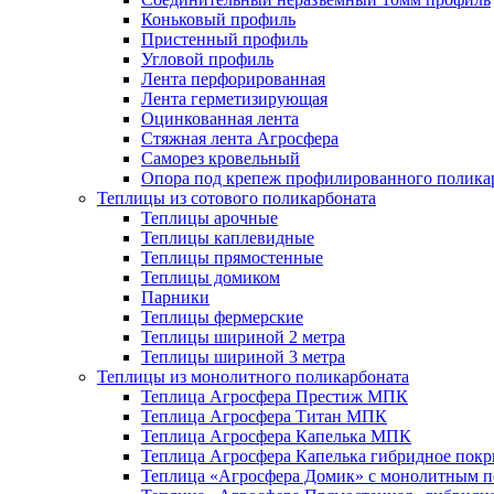
Коньковый профиль
Пристенный профиль
Угловой профиль
Лента перфорированная
Лента герметизирующая
Оцинкованная лента
Стяжная лента Агросфера
Саморез кровельный
Опора под крепеж профилированного полика
Теплицы из сотового поликарбоната
Теплицы арочные
Теплицы каплевидные
Теплицы прямостенные
Теплицы домиком
Парники
Теплицы фермерские
Теплицы шириной 2 метра
Теплицы шириной 3 метра
Теплицы из монолитного поликарбоната
Теплица Агросфера Престиж МПК
Теплица Агросфера Титан МПК
Теплица Агросфера Капелька МПК
Теплица Агросфера Капелька гибридное пок
Теплица «Агросфера Домик» с монолитным по