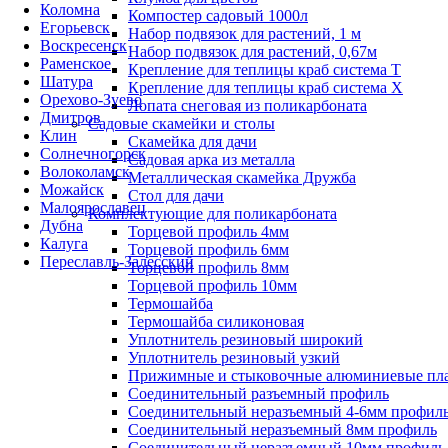
Коломна
Компостер садовый 1000л
Егорьевск
Набор подвязок для растений, 1 м
Воскресенск
Набор подвязок для растений, 0,67м
Раменское
Крепление для теплицы краб система Т
Шатура
Крепление для теплицы краб система Х
Орехово-Зуево
Лопата снеговая из поликарбоната
Дмитров
Садовые скамейки и столы
Клин
Скамейка для дачи
Солнечногорск
Садовая арка из металла
Волоколамск
Металлическая скамейка Дружба
Можайск
Стол для дачи
Малоярославец
Комплектующие для поликарбоната
Дубна
Торцевой профиль 4мм
Калуга
Торцевой профиль 6мм
Переславль-Залесский
Торцевой профиль 8мм
Торцевой профиль 10мм
Термошайба
Термошайба силиконовая
Уплотнитель резиновый широкий
Уплотнитель резиновый узкий
Прижимные и стыковочные алюминиевые пл
Соединительный разъемный профиль
Соединительный неразъемный 4-6мм профил
Соединительный неразъемный 8мм профиль
Соединительный неразъемный 10мм профиль