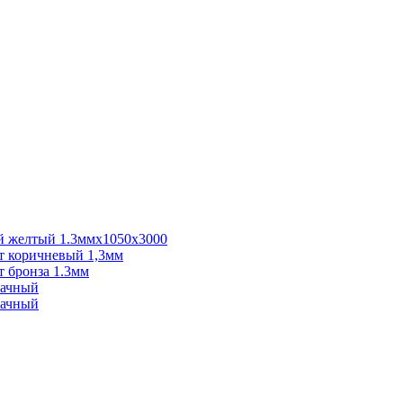
 желтый 1.3ммх1050х3000
 коричневый 1,3мм
 бронза 1.3мм
рачный
рачный