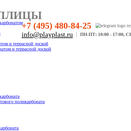
ПЛИЦЫ
карбонатом
+7 (495) 480-84-25
н
info@playplast.ru
ПН-ПТ: 10:00 - 17:00, СБ
атом и террасной доской
натом и террасной доской
карбоната
отового поликарбоната
карбоната