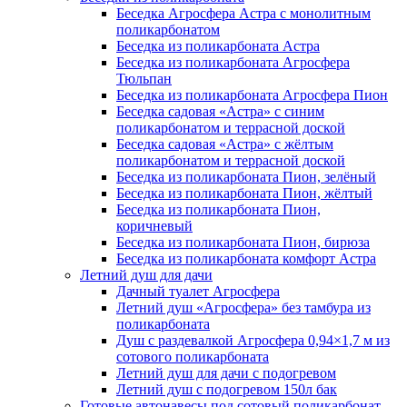
Беседка Агросфера Астра с монолитным
поликарбонатом
Беседка из поликарбоната Астра
Беседка из поликарбоната Агросфера
Тюльпан
Беседка из поликарбоната Агросфера Пион
Беседка садовая «Астра» с синим
поликарбонатом и террасной доской
Беседка садовая «Астра» с жёлтым
поликарбонатом и террасной доской
Беседка из поликарбоната Пион, зелёный
Беседка из поликарбоната Пион, жёлтый
Беседка из поликарбоната Пион,
коричневый
Беседка из поликарбоната Пион, бирюза
Беседка из поликарбоната комфорт Астра
Летний душ для дачи
Дачный туалет Агросфера
Летний душ «Агросфера» без тамбура из
поликарбоната
Душ с раздевалкой Агросфера 0,94×1,7 м из
сотового поликарбоната
Летний душ для дачи с подогревом
Летний душ с подогревом 150л бак
Готовые автонавесы под сотовый поликарбонат