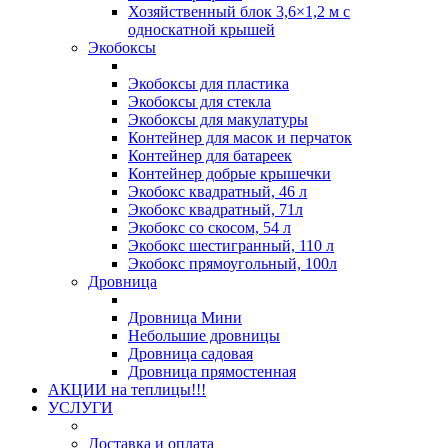
Хозяйственный блок 3,6×1,2 м с
односкатной крышей
Экобоксы
Экобоксы для пластика
Экобоксы для стекла
Экобоксы для макулатуры
Контейнер для масок и перчаток
Контейнер для батареек
Контейнер добрые крышечки
Экобокс квадратный, 46 л
Экобокс квадратный, 71л
Экобокс со скосом, 54 л
Экобокс шестигранный, 110 л
Экобокс прямоугольный, 100л
Дровница
Дровница Мини
Небольшие дровницы
Дровница садовая
Дровница прямостенная
АКЦИИ на теплицы!!!
УСЛУГИ
Доставка и оплата