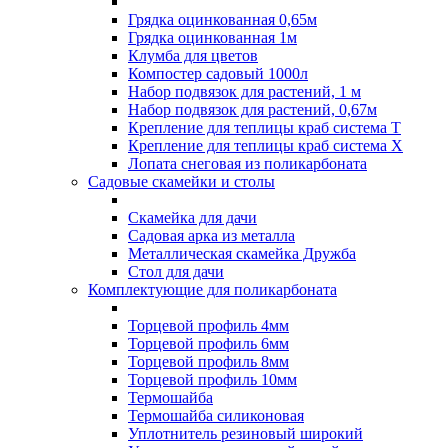
Грядка оцинкованная 0,65м
Грядка оцинкованная 1м
Клумба для цветов
Компостер садовый 1000л
Набор подвязок для растений, 1 м
Набор подвязок для растений, 0,67м
Крепление для теплицы краб система Т
Крепление для теплицы краб система Х
Лопата снеговая из поликарбоната
Садовые скамейки и столы
Скамейка для дачи
Садовая арка из металла
Металлическая скамейка Дружба
Стол для дачи
Комплектующие для поликарбоната
Торцевой профиль 4мм
Торцевой профиль 6мм
Торцевой профиль 8мм
Торцевой профиль 10мм
Термошайба
Термошайба силиконовая
Уплотнитель резиновый широкий