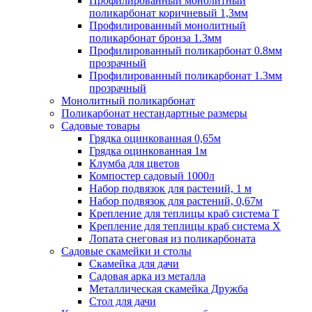
Профилированный монолитный
поликарбонат коричневый 1,3мм
Профилированный монолитный
поликарбонат бронза 1.3мм
Профилированный поликарбонат 0.8мм
прозрачный
Профилированный поликарбонат 1.3мм
прозрачный
Монолитный поликарбонат
Поликарбонат нестандартные размеры
Садовые товары
Грядка оцинкованная 0,65м
Грядка оцинкованная 1м
Клумба для цветов
Компостер садовый 1000л
Набор подвязок для растений, 1 м
Набор подвязок для растений, 0,67м
Крепление для теплицы краб система Т
Крепление для теплицы краб система Х
Лопата снеговая из поликарбоната
Садовые скамейки и столы
Скамейка для дачи
Садовая арка из металла
Металлическая скамейка Дружба
Стол для дачи