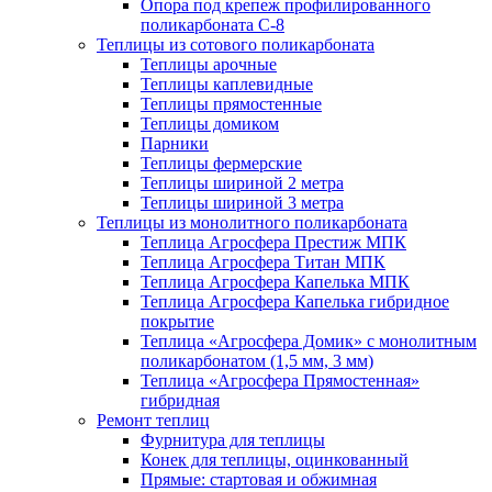
Опора под крепеж профилированного
поликарбоната С-8
Теплицы из сотового поликарбоната
Теплицы арочные
Теплицы каплевидные
Теплицы прямостенные
Теплицы домиком
Парники
Теплицы фермерские
Теплицы шириной 2 метра
Теплицы шириной 3 метра
Теплицы из монолитного поликарбоната
Теплица Агросфера Престиж МПК
Теплица Агросфера Титан МПК
Теплица Агросфера Капелька МПК
Теплица Агросфера Капелька гибридное
покрытие
Теплица «Агросфера Домик» с монолитным
поликарбонатом (1,5 мм, 3 мм)
Теплица «Агросфера Прямостенная»
гибридная
Ремонт теплиц
Фурнитура для теплицы
Конек для теплицы, оцинкованный
Прямые: стартовая и обжимная