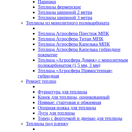
Парники
Теплицы фермерские
Теплицы шириной 2 метра
Теплицы шириной 3 метра
Теплицы из монолитного поликарбоната
Теплица Агросфера Престиж МПК
Теплица Агросфера Титан МПК
Теплица Агросфера Капелька МПК
Теплица Агросфера Капелька гибридное
покрытие
Теплица «Агросфера Домик» с монолитным
поликарбонатом (1,5 мм, 3 мм)
Теплица «Агросфера Прямостенная»
гибридная
Ремонт теплиц
Фурнитура для теплицы
Конек для теплицы, оцинкованный
Прямые: стартовая и обжимная
Опорная ножка для теплицы
Дуги для теплицы
Торец с форточкой и дверью для теплицы
Теплицы под пленку