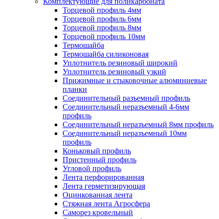
Комплектующие для поликарбоната
Торцевой профиль 4мм
Торцевой профиль 6мм
Торцевой профиль 8мм
Торцевой профиль 10мм
Термошайба
Термошайба силиконовая
Уплотнитель резиновый широкий
Уплотнитель резиновый узкий
Прижимные и стыковочные алюминиевые
планки
Соединительный разъемный профиль
Соединительный неразъемный 4-6мм
профиль
Соединительный неразъемный 8мм профиль
Соединительный неразъемный 10мм
профиль
Коньковый профиль
Пристенный профиль
Угловой профиль
Лента перфорированная
Лента герметизирующая
Оцинкованная лента
Стяжная лента Агросфера
Саморез кровельный