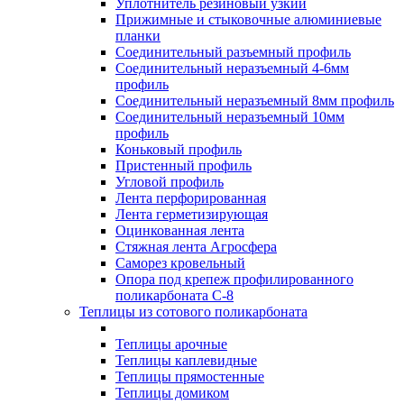
Уплотнитель резиновый узкий
Прижимные и стыковочные алюминиевые
планки
Соединительный разъемный профиль
Соединительный неразъемный 4-6мм
профиль
Соединительный неразъемный 8мм профиль
Соединительный неразъемный 10мм
профиль
Коньковый профиль
Пристенный профиль
Угловой профиль
Лента перфорированная
Лента герметизирующая
Оцинкованная лента
Стяжная лента Агросфера
Саморез кровельный
Опора под крепеж профилированного
поликарбоната С-8
Теплицы из сотового поликарбоната
Теплицы арочные
Теплицы каплевидные
Теплицы прямостенные
Теплицы домиком