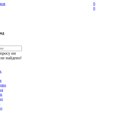
хов
0
0
од
апросу ни
 не найдено!
к
в
ово
ка
ск
во
о
но