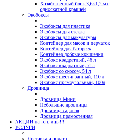
Хозяйственный блок 3,6×1,2 м с
односкатной крышей
Экобоксы
Экобоксы для пластика
Экобоксы для стекла
Экобоксы для макулатуры
Контейнер для масок и перчаток
Контейнер для батареек
Контейнер добрые крышечки
Экобокс квадратный, 46 л
Экобокс квадратный, 71л
Экобокс со скосом, 54 л
Экобокс шестигранный, 110 л
Экобокс прямоугольный, 100л
Дровница
Дровница Мини
Небольшие дровницы
Дровница садовая
Дровница прямостенная
АКЦИИ на теплицы!!!
УСЛУГИ
Доставка и оплата