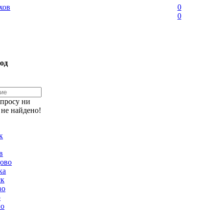
хов
0
0
од
апросу ни
 не найдено!
к
в
ово
ка
ск
во
о
но