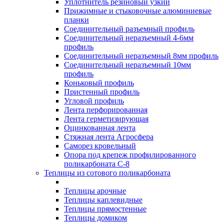
Уплотнитель резиновый узкий
Прижимные и стыковочные алюминиевые
планки
Соединительный разъемный профиль
Соединительный неразъемный 4-6мм
профиль
Соединительный неразъемный 8мм профиль
Соединительный неразъемный 10мм
профиль
Коньковый профиль
Пристенный профиль
Угловой профиль
Лента перфорированная
Лента герметизирующая
Оцинкованная лента
Стяжная лента Агросфера
Саморез кровельный
Опора под крепеж профилированного
поликарбоната С-8
Теплицы из сотового поликарбоната
Теплицы арочные
Теплицы каплевидные
Теплицы прямостенные
Теплицы домиком