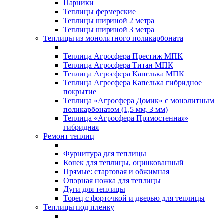
Парники
Теплицы фермерские
Теплицы шириной 2 метра
Теплицы шириной 3 метра
Теплицы из монолитного поликарбоната
Теплица Агросфера Престиж МПК
Теплица Агросфера Титан МПК
Теплица Агросфера Капелька МПК
Теплица Агросфера Капелька гибридное
покрытие
Теплица «Агросфера Домик» с монолитным
поликарбонатом (1,5 мм, 3 мм)
Теплица «Агросфера Прямостенная»
гибридная
Ремонт теплиц
Фурнитура для теплицы
Конек для теплицы, оцинкованный
Прямые: стартовая и обжимная
Опорная ножка для теплицы
Дуги для теплицы
Торец с форточкой и дверью для теплицы
Теплицы под пленку