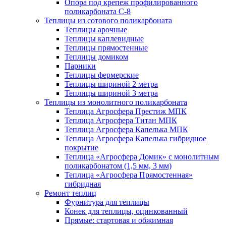
Опора под крепеж профилированного
поликарбоната С-8
Теплицы из сотового поликарбоната
Теплицы арочные
Теплицы каплевидные
Теплицы прямостенные
Теплицы домиком
Парники
Теплицы фермерские
Теплицы шириной 2 метра
Теплицы шириной 3 метра
Теплицы из монолитного поликарбоната
Теплица Агросфера Престиж МПК
Теплица Агросфера Титан МПК
Теплица Агросфера Капелька МПК
Теплица Агросфера Капелька гибридное
покрытие
Теплица «Агросфера Домик» с монолитным
поликарбонатом (1,5 мм, 3 мм)
Теплица «Агросфера Прямостенная»
гибридная
Ремонт теплиц
Фурнитура для теплицы
Конек для теплицы, оцинкованный
Прямые: стартовая и обжимная