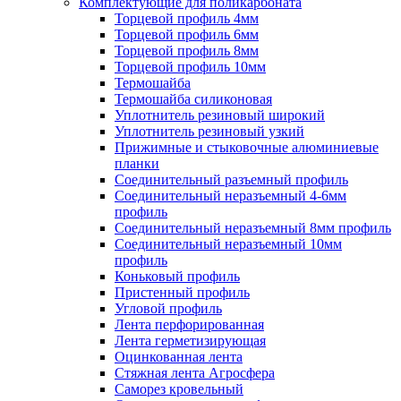
Комплектующие для поликарбоната
Торцевой профиль 4мм
Торцевой профиль 6мм
Торцевой профиль 8мм
Торцевой профиль 10мм
Термошайба
Термошайба силиконовая
Уплотнитель резиновый широкий
Уплотнитель резиновый узкий
Прижимные и стыковочные алюминиевые
планки
Соединительный разъемный профиль
Соединительный неразъемный 4-6мм
профиль
Соединительный неразъемный 8мм профиль
Соединительный неразъемный 10мм
профиль
Коньковый профиль
Пристенный профиль
Угловой профиль
Лента перфорированная
Лента герметизирующая
Оцинкованная лента
Стяжная лента Агросфера
Саморез кровельный