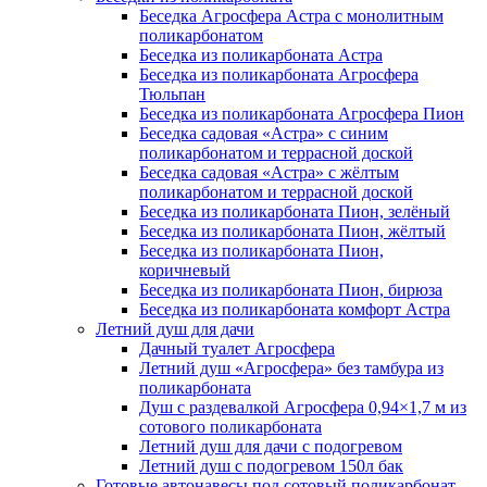
Беседка Агросфера Астра с монолитным
поликарбонатом
Беседка из поликарбоната Астра
Беседка из поликарбоната Агросфера
Тюльпан
Беседка из поликарбоната Агросфера Пион
Беседка садовая «Астра» с синим
поликарбонатом и террасной доской
Беседка садовая «Астра» с жёлтым
поликарбонатом и террасной доской
Беседка из поликарбоната Пион, зелёный
Беседка из поликарбоната Пион, жёлтый
Беседка из поликарбоната Пион,
коричневый
Беседка из поликарбоната Пион, бирюза
Беседка из поликарбоната комфорт Астра
Летний душ для дачи
Дачный туалет Агросфера
Летний душ «Агросфера» без тамбура из
поликарбоната
Душ с раздевалкой Агросфера 0,94×1,7 м из
сотового поликарбоната
Летний душ для дачи с подогревом
Летний душ с подогревом 150л бак
Готовые автонавесы под сотовый поликарбонат