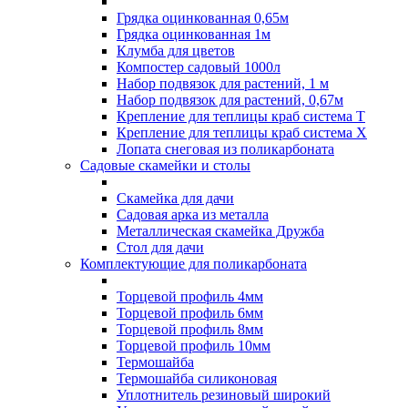
Грядка оцинкованная 0,65м
Грядка оцинкованная 1м
Клумба для цветов
Компостер садовый 1000л
Набор подвязок для растений, 1 м
Набор подвязок для растений, 0,67м
Крепление для теплицы краб система Т
Крепление для теплицы краб система Х
Лопата снеговая из поликарбоната
Садовые скамейки и столы
Скамейка для дачи
Садовая арка из металла
Металлическая скамейка Дружба
Стол для дачи
Комплектующие для поликарбоната
Торцевой профиль 4мм
Торцевой профиль 6мм
Торцевой профиль 8мм
Торцевой профиль 10мм
Термошайба
Термошайба силиконовая
Уплотнитель резиновый широкий