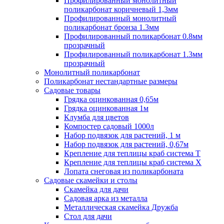
Профилированный монолитный
поликарбонат коричневый 1,3мм
Профилированный монолитный
поликарбонат бронза 1.3мм
Профилированный поликарбонат 0.8мм
прозрачный
Профилированный поликарбонат 1.3мм
прозрачный
Монолитный поликарбонат
Поликарбонат нестандартные размеры
Садовые товары
Грядка оцинкованная 0,65м
Грядка оцинкованная 1м
Клумба для цветов
Компостер садовый 1000л
Набор подвязок для растений, 1 м
Набор подвязок для растений, 0,67м
Крепление для теплицы краб система Т
Крепление для теплицы краб система Х
Лопата снеговая из поликарбоната
Садовые скамейки и столы
Скамейка для дачи
Садовая арка из металла
Металлическая скамейка Дружба
Стол для дачи