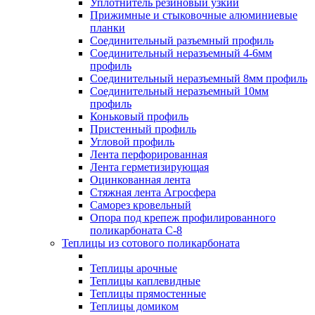
Уплотнитель резиновый узкий
Прижимные и стыковочные алюминиевые
планки
Соединительный разъемный профиль
Соединительный неразъемный 4-6мм
профиль
Соединительный неразъемный 8мм профиль
Соединительный неразъемный 10мм
профиль
Коньковый профиль
Пристенный профиль
Угловой профиль
Лента перфорированная
Лента герметизирующая
Оцинкованная лента
Стяжная лента Агросфера
Саморез кровельный
Опора под крепеж профилированного
поликарбоната С-8
Теплицы из сотового поликарбоната
Теплицы арочные
Теплицы каплевидные
Теплицы прямостенные
Теплицы домиком