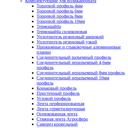
Комплектующие для поликарбоната
Торцевой профиль 4мм
Торцевой профиль 6мм
Торцевой профиль 8мм
Торцевой профиль 10мм
Термошайба
Термошайба силиконовая
Уплотнитель резиновый широкий
Уплотнитель резиновый узкий
Прижимные и стыковочные алюминиевые
планки
Соединительный разъемный профиль
Соединительный неразъемный 4-6мм
профиль
Соединительный неразъемный 8мм профиль
Соединительный неразъемный 10мм
профиль
Коньковый профиль
Пристенный профиль
Угловой профиль
Лента перфорированная
Лента герметизирующая
Оцинкованная лента
Стяжная лента Агросфера
Саморез кровельный