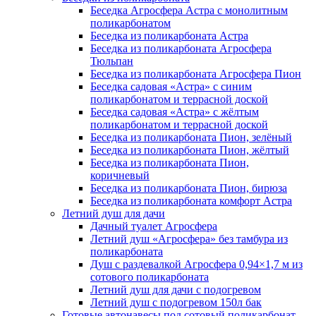
Беседка Агросфера Астра с монолитным
поликарбонатом
Беседка из поликарбоната Астра
Беседка из поликарбоната Агросфера
Тюльпан
Беседка из поликарбоната Агросфера Пион
Беседка садовая «Астра» с синим
поликарбонатом и террасной доской
Беседка садовая «Астра» с жёлтым
поликарбонатом и террасной доской
Беседка из поликарбоната Пион, зелёный
Беседка из поликарбоната Пион, жёлтый
Беседка из поликарбоната Пион,
коричневый
Беседка из поликарбоната Пион, бирюза
Беседка из поликарбоната комфорт Астра
Летний душ для дачи
Дачный туалет Агросфера
Летний душ «Агросфера» без тамбура из
поликарбоната
Душ с раздевалкой Агросфера 0,94×1,7 м из
сотового поликарбоната
Летний душ для дачи с подогревом
Летний душ с подогревом 150л бак
Готовые автонавесы под сотовый поликарбонат