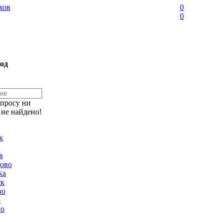
хов
0
0
од
апросу ни
 не найдено!
к
в
ово
ка
ск
во
о
но