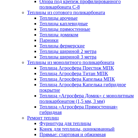
Опора под крепеж профилированного
поликарбоната С-8
Теплицы из сотового поликарбоната
Теплицы арочные
Теплицы каплевидные
Теплицы прямостенные
Теплицы домиком
Парники
Теплицы фермерские
Теплицы шириной 2 метра
Теплицы шириной 3 метра
Теплицы из монолитного поликарбоната
Теплица Агросфера Престиж МПК
Теплица Агросфера Титан МПК
Теплица Агросфера Капелька МПК
Теплица Агросфера Капелька гибридное
покрытие
Теплица «Агросфера Домик» с монолитным
поликарбонатом (1,5 мм, 3 мм)
Теплица «Агросфера Прямостенная»
гибридная
Ремонт теплиц
Фурнитура для теплицы
Конек для теплицы, оцинкованный
Прямые: стартовая и обжимная