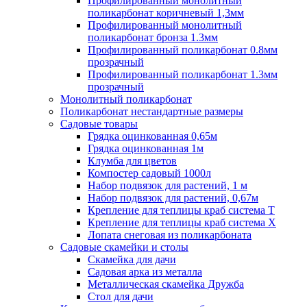
Профилированный монолитный
поликарбонат коричневый 1,3мм
Профилированный монолитный
поликарбонат бронза 1.3мм
Профилированный поликарбонат 0.8мм
прозрачный
Профилированный поликарбонат 1.3мм
прозрачный
Монолитный поликарбонат
Поликарбонат нестандартные размеры
Садовые товары
Грядка оцинкованная 0,65м
Грядка оцинкованная 1м
Клумба для цветов
Компостер садовый 1000л
Набор подвязок для растений, 1 м
Набор подвязок для растений, 0,67м
Крепление для теплицы краб система Т
Крепление для теплицы краб система Х
Лопата снеговая из поликарбоната
Садовые скамейки и столы
Скамейка для дачи
Садовая арка из металла
Металлическая скамейка Дружба
Стол для дачи