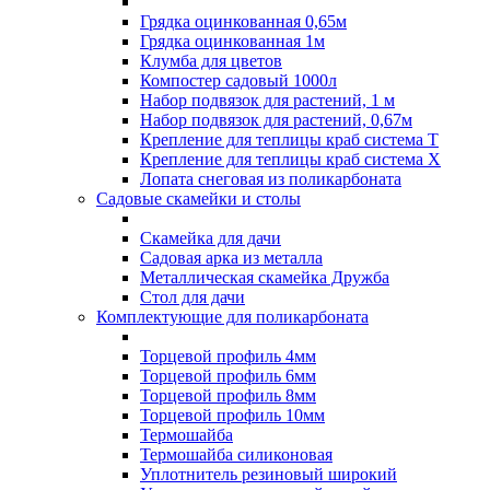
Грядка оцинкованная 0,65м
Грядка оцинкованная 1м
Клумба для цветов
Компостер садовый 1000л
Набор подвязок для растений, 1 м
Набор подвязок для растений, 0,67м
Крепление для теплицы краб система Т
Крепление для теплицы краб система Х
Лопата снеговая из поликарбоната
Садовые скамейки и столы
Скамейка для дачи
Садовая арка из металла
Металлическая скамейка Дружба
Стол для дачи
Комплектующие для поликарбоната
Торцевой профиль 4мм
Торцевой профиль 6мм
Торцевой профиль 8мм
Торцевой профиль 10мм
Термошайба
Термошайба силиконовая
Уплотнитель резиновый широкий