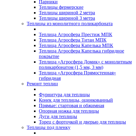
Парники
Теплицы фермерские
Теплицы шириной 2 метра
Теплицы шириной 3 метра
Теплицы из монолитного поликарбоната
Теплица Агросфера Престиж МПК
Теплица Агросфера Титан МПК
Теплица Агросфера Капелька МПК
Теплица Агросфера Капелька гибридное
покрытие
Теплица «Агросфера Домик» с монолитным
поликарбонатом (1,5 мм, 3 мм)
Теплица «Агросфера Прямостенная»
гибридная
Ремонт теплиц
Фурнитура для теплицы
Конек для теплицы, оцинкованный
Прямые: стартовая и обжимная
Опорная ножка для теплицы
Дуги для теплицы
Торец с форточкой и дверью для теплицы
Теплицы под пленку