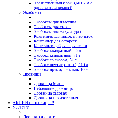
Хозяйственный блок 3,6×1,2 м с
односкатной крышей
Экобоксы
Экобоксы для пластика
Экобоксы для стекла
Экобоксы для макулатуры
Контейнер для масок и перчаток
Контейнер для батареек
Контейнер добрые крышечки
Экобокс квадратный, 46 л
Экобокс квадратный, 71л
Экобокс со скосом, 54 л
Экобокс шестигранный, 110 л
Экобокс прямоугольный, 100л
Дровница
Дровница Мини
Небольшие дровницы
Дровница садовая
Дровница прямостенная
АКЦИИ на теплицы!!!
УСЛУГИ
Доставка и оплата