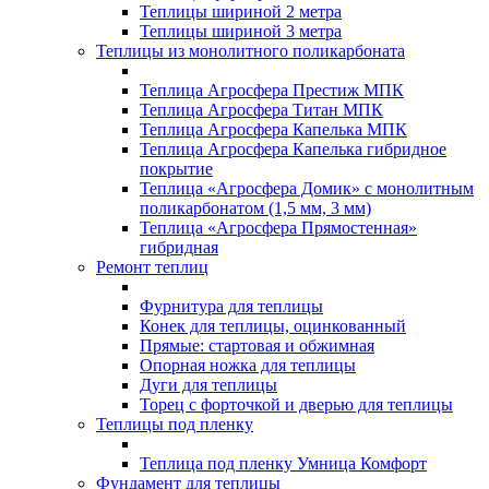
Теплицы шириной 2 метра
Теплицы шириной 3 метра
Теплицы из монолитного поликарбоната
Теплица Агросфера Престиж МПК
Теплица Агросфера Титан МПК
Теплица Агросфера Капелька МПК
Теплица Агросфера Капелька гибридное
покрытие
Теплица «Агросфера Домик» с монолитным
поликарбонатом (1,5 мм, 3 мм)
Теплица «Агросфера Прямостенная»
гибридная
Ремонт теплиц
Фурнитура для теплицы
Конек для теплицы, оцинкованный
Прямые: стартовая и обжимная
Опорная ножка для теплицы
Дуги для теплицы
Торец с форточкой и дверью для теплицы
Теплицы под пленку
Теплица под пленку Умница Комфорт
Фундамент для теплицы