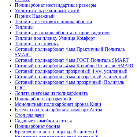
Поликарбонат нестандартные размеры
Уплотнитель резиновый узкий
Парник Надежный
Теплицы из сотового поликарбоната
Теплицы
Теплицы из поликарбоната от производителя
Теплица под пленку Умница Комфорт
Теплицы под пленку
Сотовый поликарбонат 4 мм Практичный Полигаль
SMART
Сотовый поликарбонат 4 мм ГОСТ Полигаль SMART
Сотовый поликарбонат 4 мм Колибри Полигаль SMART
Сотовый поликарбонат прозрачный 4 мм, усиленный
Сотовый поликарбонат 6 мм прозрачный, усиленный
Сотовый поликарбонат 4 мм прозрачный, Полигаль
ГОСТ
Лопата снеговая из поликарбоната
Поликарбонат прозрачный
Монолитный поликарбонат бронза Киви
Беседка из поликарбоната комфорт Астра
Стол для дачи
Садовые скамейки и столы
Поликарбонат бронза
Крепление для теплицы краб система Т