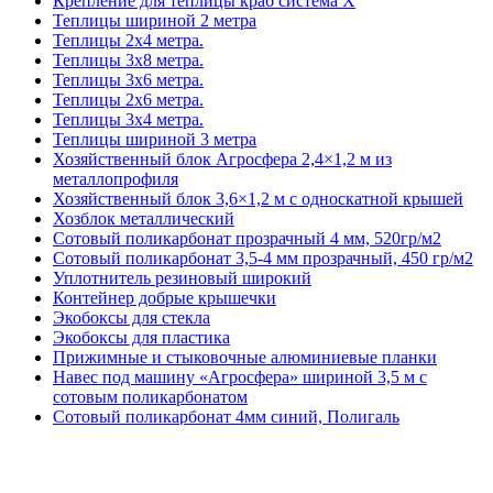
Крепление для теплицы краб система Х
Теплицы шириной 2 метра
Теплицы 2х4 метра.
Теплицы 3x8 метра.
Теплицы 3x6 метра.
Теплицы 2x6 метра.
Теплицы 3x4 метра.
Теплицы шириной 3 метра
Хозяйственный блок Агросфера 2,4×1,2 м из
металлопрофиля
Хозяйственный блок 3,6×1,2 м с односкатной крышей
Хозблок металлический
Сотовый поликарбонат прозрачный 4 мм, 520гр/м2
Сотовый поликарбонат 3,5-4 мм прозрачный, 450 гр/м2
Уплотнитель резиновый широкий
Контейнер добрые крышечки
Экобоксы для стекла
Экобоксы для пластика
Прижимные и стыковочные алюминиевые планки
Навес под машину «Агросфера» шириной 3,5 м с
сотовым поликарбонатом
Сотовый поликарбонат 4мм синий, Полигаль
Практичный
Сотовый поликарбонат 4 мм синий, Skyglass
Сотовый поликарбонат 4мм синий, Woggel