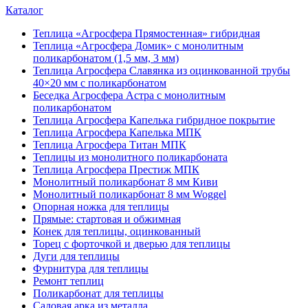
Каталог
Теплица «Агросфера Прямостенная» гибридная
Теплица «Агросфера Домик» с монолитным
поликарбонатом (1,5 мм, 3 мм)
Теплица Агросфера Славянка из оцинкованной трубы
40×20 мм с поликарбонатом
Беседка Агросфера Астра с монолитным
поликарбонатом
Теплица Агросфера Капелька гибридное покрытие
Теплица Агросфера Капелька МПК
Теплица Агросфера Титан МПК
Теплицы из монолитного поликарбоната
Теплица Агросфера Престиж МПК
Монолитный поликарбонат 8 мм Киви
Монолитный поликарбонат 8 мм Woggel
Опорная ножка для теплицы
Прямые: стартовая и обжимная
Конек для теплицы, оцинкованный
Торец с форточкой и дверью для теплицы
Дуги для теплицы
Фурнитура для теплицы
Ремонт теплиц
Поликарбонат для теплицы
Садовая арка из металла