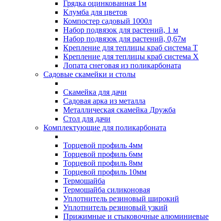
Грядка оцинкованная 1м
Клумба для цветов
Компостер садовый 1000л
Набор подвязок для растений, 1 м
Набор подвязок для растений, 0,67м
Крепление для теплицы краб система Т
Крепление для теплицы краб система Х
Лопата снеговая из поликарбоната
Садовые скамейки и столы
Скамейка для дачи
Садовая арка из металла
Металлическая скамейка Дружба
Стол для дачи
Комплектующие для поликарбоната
Торцевой профиль 4мм
Торцевой профиль 6мм
Торцевой профиль 8мм
Торцевой профиль 10мм
Термошайба
Термошайба силиконовая
Уплотнитель резиновый широкий
Уплотнитель резиновый узкий
Прижимные и стыковочные алюминиевые