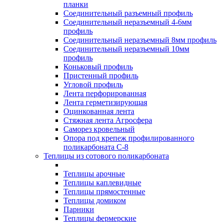
планки
Соединительный разъемный профиль
Соединительный неразъемный 4-6мм
профиль
Соединительный неразъемный 8мм профиль
Соединительный неразъемный 10мм
профиль
Коньковый профиль
Пристенный профиль
Угловой профиль
Лента перфорированная
Лента герметизирующая
Оцинкованная лента
Стяжная лента Агросфера
Саморез кровельный
Опора под крепеж профилированного
поликарбоната С-8
Теплицы из сотового поликарбоната
Теплицы арочные
Теплицы каплевидные
Теплицы прямостенные
Теплицы домиком
Парники
Теплицы фермерские