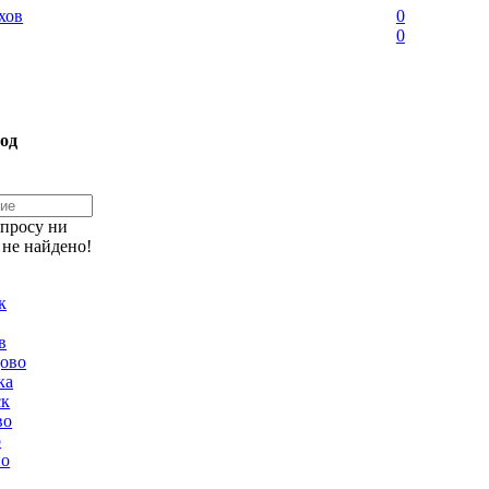
хов
0
0
од
апросу ни
 не найдено!
к
в
ово
ка
ск
во
о
но