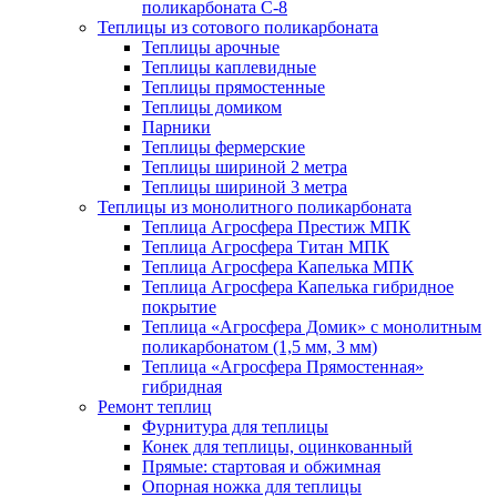
поликарбоната С-8
Теплицы из сотового поликарбоната
Теплицы арочные
Теплицы каплевидные
Теплицы прямостенные
Теплицы домиком
Парники
Теплицы фермерские
Теплицы шириной 2 метра
Теплицы шириной 3 метра
Теплицы из монолитного поликарбоната
Теплица Агросфера Престиж МПК
Теплица Агросфера Титан МПК
Теплица Агросфера Капелька МПК
Теплица Агросфера Капелька гибридное
покрытие
Теплица «Агросфера Домик» с монолитным
поликарбонатом (1,5 мм, 3 мм)
Теплица «Агросфера Прямостенная»
гибридная
Ремонт теплиц
Фурнитура для теплицы
Конек для теплицы, оцинкованный
Прямые: стартовая и обжимная
Опорная ножка для теплицы