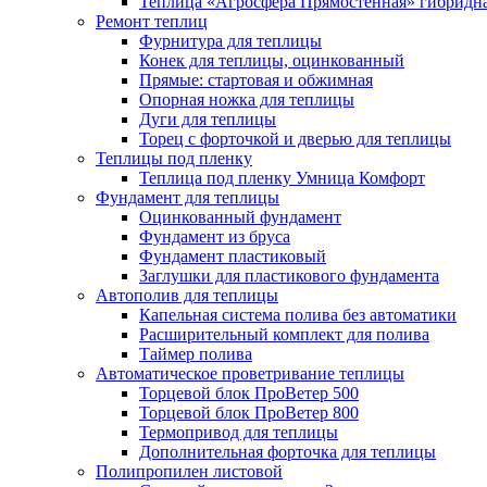
Теплица «Агросфера Прямостенная» гибридн
Ремонт теплиц
Фурнитура для теплицы
Конек для теплицы, оцинкованный
Прямые: стартовая и обжимная
Опорная ножка для теплицы
Дуги для теплицы
Торец с форточкой и дверью для теплицы
Теплицы под пленку
Теплица под пленку Умница Комфорт
Фундамент для теплицы
Оцинкованный фундамент
Фундамент из бруса
Фундамент пластиковый
Заглушки для пластикового фундамента
Автополив для теплицы
Капельная система полива без автоматики
Расширительный комплект для полива
Таймер полива
Автоматическое проветривание теплицы
Торцевой блок ПроВетер 500
Торцевой блок ПроВетер 800
Термопривод для теплицы
Дополнительная форточка для теплицы
Полипропилен листовой