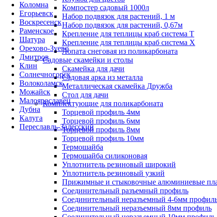
Коломна
Компостер садовый 1000л
Егорьевск
Набор подвязок для растений, 1 м
Воскресенск
Набор подвязок для растений, 0,67м
Раменское
Крепление для теплицы краб система Т
Шатура
Крепление для теплицы краб система Х
Орехово-Зуево
Лопата снеговая из поликарбоната
Дмитров
Садовые скамейки и столы
Клин
Скамейка для дачи
Солнечногорск
Садовая арка из металла
Волоколамск
Металлическая скамейка Дружба
Можайск
Стол для дачи
Малоярославец
Комплектующие для поликарбоната
Дубна
Торцевой профиль 4мм
Калуга
Торцевой профиль 6мм
Переславль-Залесский
Торцевой профиль 8мм
Торцевой профиль 10мм
Термошайба
Термошайба силиконовая
Уплотнитель резиновый широкий
Уплотнитель резиновый узкий
Прижимные и стыковочные алюминиевые пл
Соединительный разъемный профиль
Соединительный неразъемный 4-6мм профил
Соединительный неразъемный 8мм профиль
Соединительный неразъемный 10мм профиль