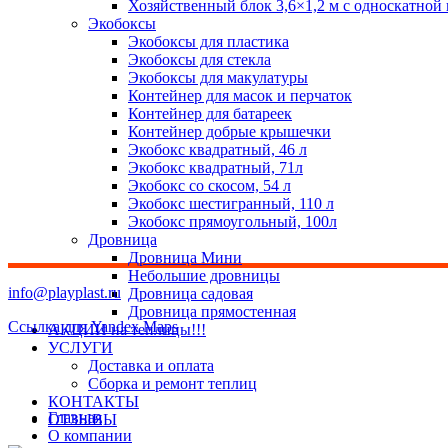
Хозяйственный блок 3,6×1,2 м с односкатной
Экобоксы
Экобоксы для пластика
Экобоксы для стекла
Экобоксы для макулатуры
Контейнер для масок и перчаток
Контейнер для батареек
Контейнер добрые крышечки
Экобокс квадратный, 46 л
Экобокс квадратный, 71л
Экобокс со скосом, 54 л
Экобокс шестигранный, 110 л
Экобокс прямоугольный, 100л
Дровница
Дровница Мини
Небольшие дровницы
info@playplast.ru
Дровница садовая
Дровница прямостенная
Ссылка для Yandex Maps
АКЦИИ на теплицы!!!
УСЛУГИ
Доставка и оплата
Сборка и ремонт теплиц
КОНТАКТЫ
Главная
ОТЗЫВЫ
О компании