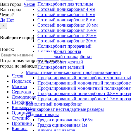
Поликарбонат для теплицы
Ваш город:
Чехов
Сотовый поликарбонат 4 мм
Ваш город
Сотовый поликарбонат 6 мм
Чехов?
Сотовый поликарбонат 8 мм
Да
Нет
Сотовый поликарбонат 10 мм
×
Сотовый поликарбонат 16мм
Сотовый поликарбонат 25мм
Выберите город
Сотовый поликарбонат 20мм
Поликарбонат прозрачный
Поиск:
Поликарбонат бронза
Коричневый поликарбонат
По данному запросу ни одного
Поликарбонат желтый
города не найдено!
Поликарбонат зеленый
Монолитный поликарбонат профилированный
Чехов
Профилированный поликарбонат монолитный
Подольск
Профилированный монолитный поликарбонат
Москва
Профилированный монолитный поликарбонат
Серпухов
Профилированный поликарбонат 0.8мм проз
Домодедово
Профилированный поликарбонат 1.3мм проз
Щербинка
Монолитный поликарбонат
Климовск
Поликарбонат нестандартные размеры
Одинцово
Садовые товары
Ступино
Грядка оцинкованная 0,65м
Протвино
Грядка оцинкованная 1м
Кашира
Клумба для цветов