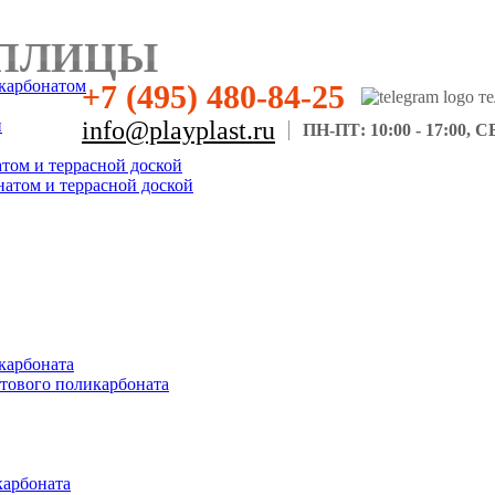
ПЛИЦЫ
карбонатом
+7 (495) 480-84-25
н
info@playplast.ru
ПН-ПТ: 10:00 - 17:00, СБ
атом и террасной доской
натом и террасной доской
карбоната
отового поликарбоната
карбоната