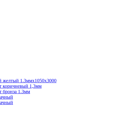
 желтый 1.3ммх1050х3000
 коричневый 1,3мм
 бронза 1.3мм
рачный
рачный