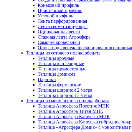
Коньковый профиль
Пристенный профиль
Угловой профиль
Лента перфорированная
Лента герметизирующая
Оцинкованная лента
Стяжная лента Агросфера
Саморез кровельный
Опора под крепеж профилированного полика
Теплицы из сотового поликарбоната
Теплицы арочные
Теплицы каплевидные
Теплицы прямостенные
Теплицы домиком
Парники
Теплицы фермерские
Теплицы шириной 2 метра
Теплицы шириной 3 метра
Теплицы из монолитного поликарбоната
Теплица Агросфера Престиж МПК
Теплица Агросфера Титан МПК
Теплица Агросфера Капелька МПК
Теплица Агросфера Капелька гибридное пок
Теплица «Агросфера Домик» с монолитным по